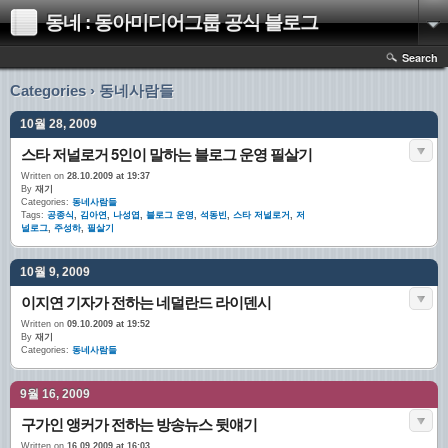
동네 : 동아미디어그룹 공식 블로그
Search
Categories › 동네사람들
10월 28, 2009
스타 저널로거 5인이 말하는 블로그 운영 필살기
Written on
28.10.2009 at 19:37
By
재기
Categories:
동네사람들
Tags:
공종식
,
김아연
,
나성엽
,
블로그 운영
,
석동빈
,
스타 저널로거
,
저
널로그
,
주성하
,
필살기
10월 9, 2009
이지연 기자가 전하는 네덜란드 라이덴시
Written on
09.10.2009 at 19:52
By
재기
Categories:
동네사람들
9월 16, 2009
구가인 앵커가 전하는 방송뉴스 뒷얘기
Written on
16.09.2009 at 16:03