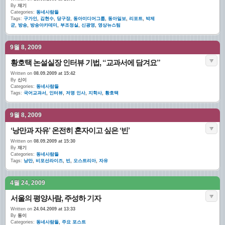
By
재기
Categories:
동네사람들
Tags:
구가인
,
김현수
,
당구장
,
동아미디어그룹
,
동아일보
,
리포트
,
박제
균
,
방송
,
방송아카데미
,
부조정실
,
신광영
,
영상뉴스팀
9월 8, 2009
황호택 논설실장 인터뷰 기법, “교과서에 담겨요”
Written on
08.09.2009 at 15:42
By
신이
Categories:
동네사람들
Tags:
국어교과서
,
인터뷰
,
저명 인사
,
지학사
,
황호택
9월 8, 2009
‘낭만과 자유’ 온전히 혼자이고 싶은 ‘빈’
Written on
08.09.2009 at 15:30
By
재기
Categories:
동네사람들
Tags:
낭만
,
비포선라이즈
,
빈
,
오스트리아
,
자유
4월 24, 2009
서울의 평양사람, 주성하 기자
Written on
24.04.2009 at 13:33
By
동이
Categories:
동네사람들
,
주요 포스트