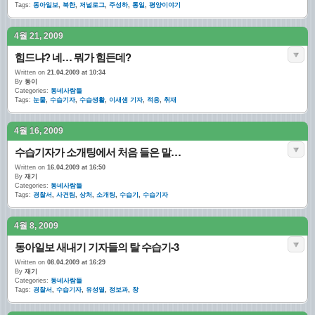
Tags:
동아일보
,
북한
,
저널로그
,
주성하
,
통일
,
평양이야기
4월 21, 2009
힘드냐? 네… 뭐가 힘든데?
Written on
21.04.2009 at 10:34
By
동이
Categories:
동네사람들
Tags:
눈물
,
수습기자
,
수습생활
,
이새샘 기자
,
적응
,
취재
4월 16, 2009
수습기자가 소개팅에서 처음 들은 말…
Written on
16.04.2009 at 16:50
By
재기
Categories:
동네사람들
Tags:
경찰서
,
사건팀
,
상처
,
소개팅
,
수습기
,
수습기자
4월 8, 2009
동아일보 새내기 기자들의 탈 수습기-3
Written on
08.04.2009 at 16:29
By
재기
Categories:
동네사람들
Tags:
경찰서
,
수습기자
,
유성열
,
정보과
,
창