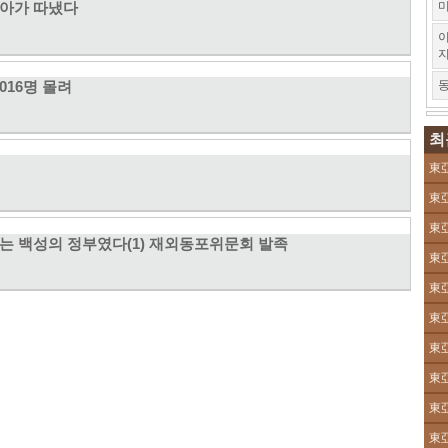
미
동아가 따냈다
이
016명 몰려
동
최
東亞
東亞
東亞
라 없는 백성의 정부였다(1) 재외동포위문회 발족
東亞
東亞
東亞
東亞
東亞
東亞
東亞