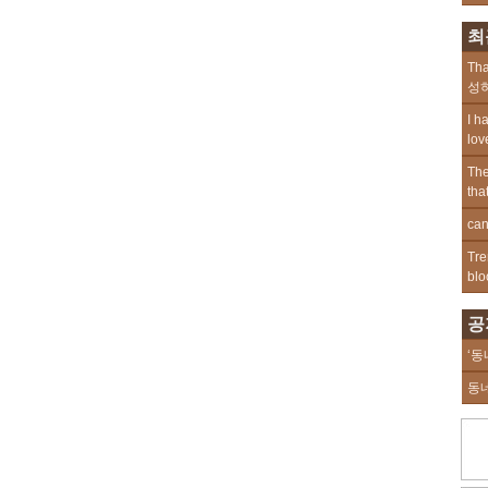
최
Tha
성하
I h
lov
The
tha
can
Tre
blo
공
‘동
동