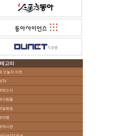
테고리
때 오늘의 지면
네TV
네밖소식
네사람들
네알림방
네여행
네역사관
아일보101주년