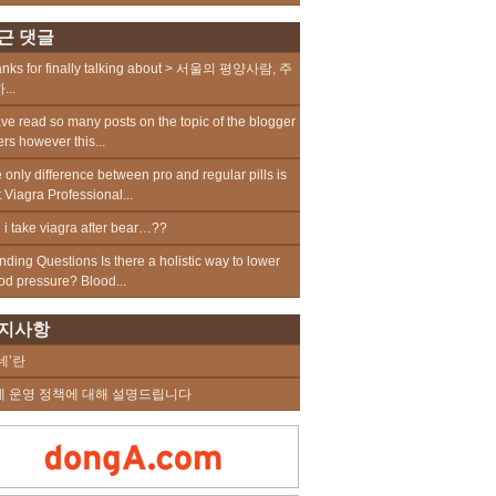
근 댓글
nks for finally talking about > 서울의 평양사람, 주
...
ave read so many posts on the topic of the blogger
ers however this...
 only difference between pro and regular pills is
t Viagra Professional...
 i take viagra after bear…??
nding Questions Is there a holistic way to lower
od pressure? Blood...
지사항
네’란
네 운영 정책에 대해 설명드립니다