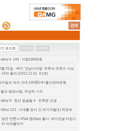
인기 포스트
자료실
LOGIN
-storyⅡ 144 : 지령10000호
2월 31일 - 싸이 ‘강남스타일’ 유튜브 조회수 사상
 10억 돌파 (2012.12.31. A1면)
동아일보 속의 근대 100景]<4>물산장려운동
울의 평양사람, 주성하 기자
-story 9 : 창간 얼굴들 4 - 진학문 선생
-Story 122 : 시대를 앞서 간 여기자들(1) 허정숙
 많은 언론사 iPad 앱(App) 출시: 파이넨셜 타임스
 라 리퍼블리카