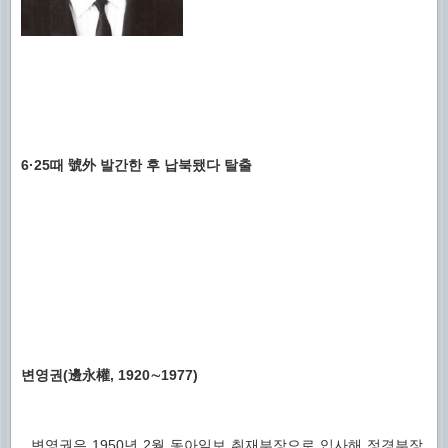
6·25때 號外 발간한 후 납북됐다 탈출
변영권(邊永權, 1920∼1977)
변영권은 1950년 2월 동아일보 취재부장으로 입사해 정경부장,