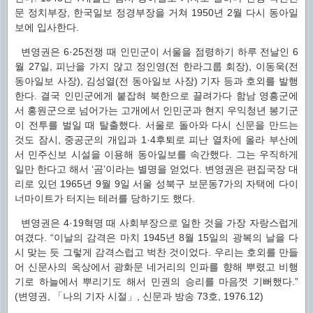
문 정치부장, 한국일보 정경부장을 거쳐 1950년 2월 다시 동아일
보에 입사한다.
변영권은 6·25전쟁 때 인민군이 서울을 점령하기 하루 전날인 6
월 27일, 피난을 가지 않고 정인영(전 한라그룹 회장), 이동욱(전
동아일보 사장), 김성열(전 동아일보 사장) 기자 등과 호외를 발행
한다. 결국 인민군에게 붙잡혀 북한으로 끌려가다 함남 영흥군에
서 홍원군으로 넘어가는 고개에서 인민군과 현지 우익청년 봉기군
이 전투를 벌일 때 탈출했다. 서울로 돌아와 다시 신문을 만드는
것도 잠시, 중공군의 개입과 1·4후퇴로 피난 열차에 올라 부산에
서 민주신보 시설을 이용해 동아일보를 속간했다. 그는 우직하게
일만 한다고 해서 ‘곰’이라는 별명을 얻었다. 변영권은 편집국장 대
리로 있던 1965년 9월 9일 서울 성북구 보문동7가의 자택에 다이
너마이트가 터지는 테러를 당하기도 했다.
변영권은 4·19혁명 때 사회부장으로 일한 것을 가장 자랑스럽게
여겼다. “이날의 감격은 마치 1945년 8월 15일의 광복의 날을 다
시 맞는 듯 그렇게 감격스럽고 벅찬 것이었다. 우리는 호외를 만들
어 신문사의 옥상에서 광화문 네거리의 인파를 향해 뿌렸고 비행
기로 하늘에서 뿌리기도 해서 민권의 승리를 마음껏 기뻐했다.”
(변영권, 「나의 기자 시절」, 신문과 방송 73호, 1976.12)