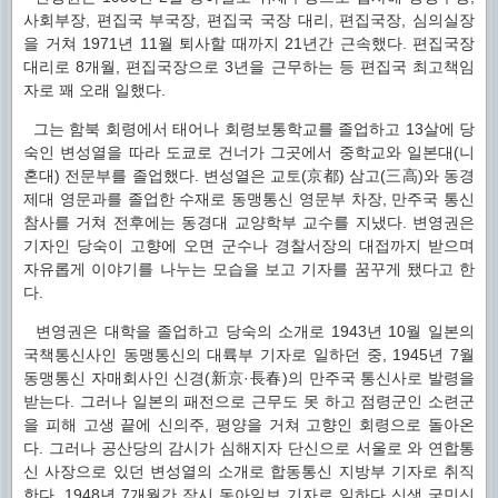
사회부장, 편집국 부국장, 편집국 국장 대리, 편집국장, 심의실장
을 거쳐 1971년 11월 퇴사할 때까지 21년간 근속했다. 편집국장
대리로 8개월, 편집국장으로 3년을 근무하는 등 편집국 최고책임
자로 꽤 오래 일했다.
그는 함북 회령에서 태어나 회령보통학교를 졸업하고 13살에 당
숙인 변성열을 따라 도쿄로 건너가 그곳에서 중학교와 일본대(니
혼대) 전문부를 졸업했다. 변성열은 교토(京都) 삼고(三高)와 동경
제대 영문과를 졸업한 수재로 동맹통신 영문부 차장, 만주국 통신
참사를 거쳐 전후에는 동경대 교양학부 교수를 지냈다. 변영권은
기자인 당숙이 고향에 오면 군수나 경찰서장의 대접까지 받으며
자유롭게 이야기를 나누는 모습을 보고 기자를 꿈꾸게 됐다고 한
다.
변영권은 대학을 졸업하고 당숙의 소개로 1943년 10월 일본의
국책통신사인 동맹통신의 대륙부 기자로 일하던 중, 1945년 7월
동맹통신 자매회사인 신경(新京·長春)의 만주국 통신사로 발령을
받는다. 그러나 일본의 패전으로 근무도 못 하고 점령군인 소련군
을 피해 고생 끝에 신의주, 평양을 거쳐 고향인 회령으로 돌아온
다. 그러나 공산당의 감시가 심해지자 단신으로 서울로 와 연합통
신 사장으로 있던 변성열의 소개로 합동통신 지방부 기자로 취직
한다. 1948년 7개월간 잠시 동아일보 기자로 일하다 신생 국민신