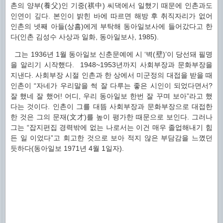
촌의 양부(養父)인 기중(祺中) 씨댁에서 일했기 때문에 인촌과도
인연이 깊다. 본인이 밝힌 바에 따르면 해방 후 취직자리가 없어
인촌의 넷째 아들(상흠)에게 부탁해 동아일보사에 들어갔다고 한
다(인촌 김성수 사상과 일화, 동아일보사, 1985).
그는 1936년 1월 동아일보 신춘문예에 시 ‘벽(壁)’이 당선돼 필명
을 알리기 시작했다. 1948~1953년까지 사회부장과 문화부장을
지낸다. 사회부장 시절 인촌과 한 상에서 미군정의 대접을 받을 때
인촌이 “자네가 우리말을 썩 잘 다루는 좋은 시인이 되었다면서?
잘 했네 잘 했어! 어디, 우리 동아일보 한번 잘 꾸며 보아”라고 했
다는 것이다. 인촌이 그를 대뜸 사회부장과 문화부장으로 대접한
한 것은 그의 문재(文才)를 높이 평가한 때문으로 보인다. 그러나
그는 “잡지편집 경력밖에 없는 나로서는 이건 매우 졸업해내기 힘
든 일 이었다”고 회고한 것으로 보아 적지 않은 부담감을 느꼈던
듯하다(동아일보 1971년 4월 1일자).