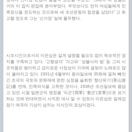
거의 이 잡지 편집에 쏟아부었다. 무엇보다도 먼저 여성들에게 민
족정신을 전도하는 것으로써 새 조선운동의 첩경을 삼았다” 고 회
고할 정도로 그는 ‘신가정’ 일에 몰두했다.
시조시인으로서의 이은상은 길게 설명할 필요도 없이 독보적인 경
지를 구축하고 있다. ‘고향생각’ ‘가고파’ ‘성불사의 밤’ 등 그의 시
조작품은 평이하고 감미로운 서정성이 가곡에 걸맞아 노래로도 많
이 불려지고 있다. 1931년 6월부터 동아일보에 35회에 걸쳐 빼앗
긴 조국의 국토와 문화재에 얽힌 심정을 술회한 ‘향산유기’(香山遊
記)를 연재, 민족의식을 고취한 것이나, 1938년 조선일보에 몸담
고 있던 시절 일본군의 명칭을 ‘아군’(我軍) ‘황군’(皇軍)으로 표기
하는 것에 반대하면서 사직한 데서 알 수 있듯이 이은상은 일제강
점기 애국의 기상이 넘치는 지식인의 표상이었다.