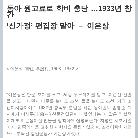
동아 원고료로 학비 충당 …1933년 창
간
‘신가정’ 편집장 맡아
– 이은상
< 이은상 (鷺山 李殷相, 1903∼1982)
>
“이은상은 단군 모자를 쓰고, 세종 두루마기를 입고, 이순신 신발
을 신고 다니면서 나무를 보아도 조선, 돌을 보아도 조선, 거의 조
선미치광이여!”. 1932년 총독부 출입을 하던 동아일보 임봉순 기
자에게 니시무라(西村) 신문검열관이 내뱉었다는 이 말은 역설적
이게도 이은상이란 인물을 정확하게 설명해준다. 저명한 시조시인
이자, 민족의식을 고취한 사학자요 문필가였으며, 조선어학회사건
으로 투옥된 항일운동가 이은상이었다.