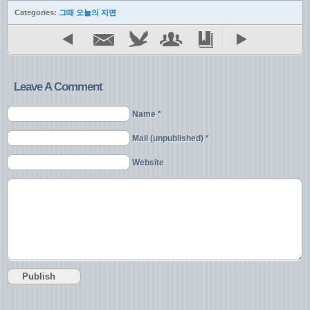
Categories:
그때 오늘의 지면
Leave A Comment
Name *
Mail (unpublished) *
Website