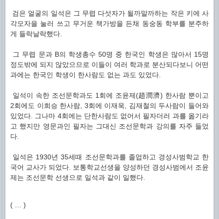
검은 얼굴의 일석은 그 무렵 다섯자가 될까말까하는 작은 키에 사
각모자을 눌러 쓰고 무거운 책가방을 든채 동숭동 학부를 분주하
게 들락날락했다.
그 무렵 문과 B의 학생총수 50명 중 한국인 학생은 많아서 15명
정도밖에 되지 않았으므로 이들이 여러 학과로 분산되다보니 어떤
과에는 한국인 학생이 한사람도 없는 과도 있었다.
일석이 속한 조선문학과도 1회에 조윤제(趙潤濟) 한사람 뿐이고
2회에도 이희승 한사람, 3회에 이재욱, 김재철의 두사람이 들어와
있었다. 그나마 4회에는 단한사람도 없어서 필자더러 과를 옮기라
고 했지만 영문과인 필자는 그대신 조선문학과 강의를 자주 들었
다.
일석은 1930년 35세때 조선문학과를 졸업하고 경성사범학교 한
국어 교사가 되었다. 보통학교선생을 양성하던 경성사범에서 조윤
제는 조선문학 선생으로 일석과 같이 일했다.
( … )