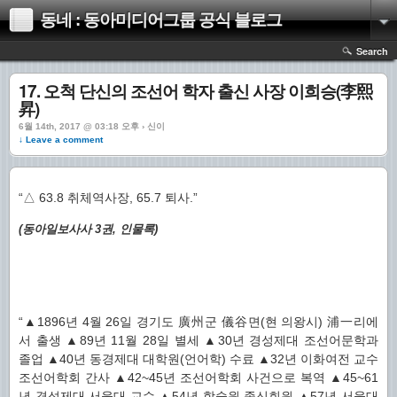
동네 : 동아미디어그룹 공식 블로그
Search
17. 오척 단신의 조선어 학자 출신 사장 이희승(李熙
昇)
6월 14th, 2017 @ 03:18 오후 › 신이
↓ Leave a comment
“△ 63.8 취체역사장, 65.7 퇴사.”
(동아일보사사 3권, 인물록)
“▲1896년 4월 26일 경기도 廣州군 儀谷면(현 의왕시) 浦一리에
서 출생 ▲89년 11월 28일 별세 ▲30년 경성제대 조선어문학과
졸업 ▲40년 동경제대 대학원(언어학) 수료 ▲32년 이화여전 교수
조선어학회 간사 ▲42~45년 조선어학회 사건으로 복역 ▲45~61
년 경성제대 서울대 교수 ▲54년 학술원 종신회원 ▲57년 서울대