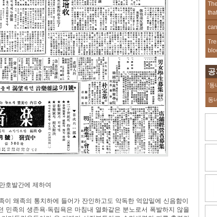
The
tha
can
Tre
blo
공
‘동
동
령 만호발간에 제하여
민족이 왜족의 통치하에 들어가 잔인하고도 악독한 억압밑에 신음함이
던 민족의 생존욕·독립욕은 마침내 열화같은 분노로서 폭발하지 않을