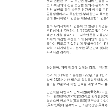
셋째 언론은 보도의 수단인 동시에 민중을
고 사회정의와 선을 조장할 도의적·문화적 
의의 실현을 위한 싸움은 인간의 행복을 
공동생활에서의 추잡한면·부패한면의 폭로는 
중에 봉사하면서 민중을 계몽선도함이 언론
현하 우리사회에서 언론이 그 맡은바 사명을
후진성에서 유래하는 암우(暗愚)로 말미아마
객관조건을 성숙시키고 자유언론을 아름답게
자체의 과감한 투쟁도 이에 못지않게 중요하
좋다는 정도로 진실정신에 투철해야하며 진
박차고 나가야한다。본보는 35년간의 빛나는
싸워나갈 것이다。
단상단하, 지령 만호에 설레는 감회, 『만(
◇-기미 3·1혁명 이듬해인 4253년 4월 1
삭제 2423건이란 혈흔의 항일독립투쟁을 
늘 8월 19일로서 지령 만호를 내놓고보니
만민족을 대변코자 만세지업(萬世之業) 터전
하니 만인절벽(萬??壁)앞길이요 만애천장(
달밝으면 만뇌구적(萬뢰俱寂)깊은밤에 만감
(萬金之誘)에 불혹하니 만조한옥신념(萬條