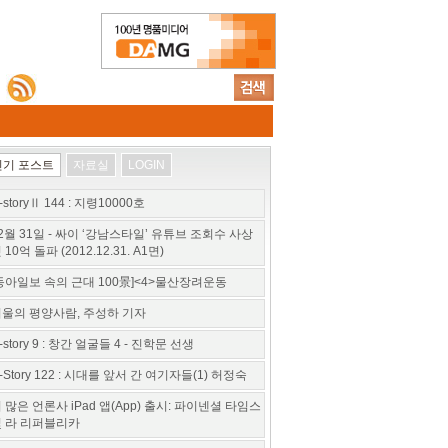
인기 포스트
자료실
LOGIN
-storyⅡ 144 : 지령10000호
2월 31일 - 싸이 ‘강남스타일’ 유튜브 조회수 사상
 10억 돌파 (2012.12.31. A1면)
동아일보 속의 근대 100景]<4>물산장려운동
울의 평양사람, 주성하 기자
-story 9 : 창간 얼굴들 4 - 진학문 선생
-Story 122 : 시대를 앞서 간 여기자들(1) 허정숙
 많은 언론사 iPad 앱(App) 출시: 파이넨셜 타임스
 라 리퍼블리카