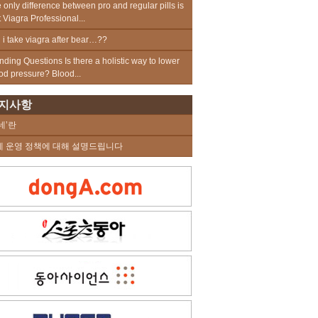
 only difference between pro and regular pills is
t Viagra Professional...
 i take viagra after bear…??
nding Questions Is there a holistic way to lower
od pressure? Blood...
지사항
네’란
네 운영 정책에 대해 설명드립니다