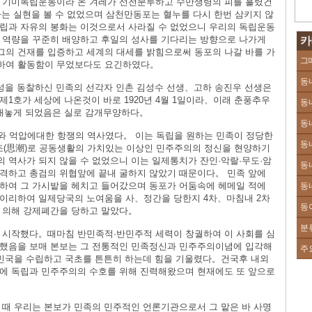
킨 기미독립운동이라 온 겨레가 선전분투하고 수만생령의 피를 흘렸건
의사는 실현을 볼 수 없었으며 삼천만동포는 혈누를 다시 한번 삼키지 않
립과 자유의 봉화는 이것으로서 사라질 수 없었으니 우리의 독립운동
 역량을 꾸준히 배양하고 후일의 성사를 기다리는 방향으로 나가게
카
의 건재를 입증하고 세계의 대세를 밝힘으로써 동포의 나갈 바를 가
그
하여 활동함이 무었보다도 요긴하였다。
동
요성을 동찰하신 민족의 선각자 인촌 김성수 선생、고하 송진우 선생은
1호가 세상에 나온것이 바로 1920년 4월 1일이라、이래 춘풍추우
동
를 내놓게 되었음은 실로 감개무양하다。
동
와 억압에대한 항쟁의 역사였다。 이는 독립을 원하는 민족이 정당한
동
(思潮)로 공동생활의 가치있는 이상인 민주주의의 정신을 현양하기
 역사가 되지 않을 수 없었으니 이는 일제통치가 잔인·악랄·무도·암
동
격하고 총검의 위협앞에 끝내 굴하지 않았기 때문이다。 민족 앞에
하여 그 가시밭을 헤치고 들어갔으며 동포가 어둠속에 헤메일 적에
동
이리하여 일제당국의 노여움을 사、정간을 당한지 4차、마침내 2차
동
 의해 강제폐간을 당하고 말았다。
분
 시작했다。때마침 반민족적·반민주적 세력이 창궐하여 이 사회를 심
담했음을 보매 본보는 그 전통적인 민족정신과 민주주의이념에 입각해
주
한민국을 수립하고 국초를 튼튼히 하는데 힘을 기울렸다。건국후 내외
에 독립과 민주주의의 수호를 위해 진력해왔으며 현재에도 또 앞으로
 때 우리는 본보가 민족의 민주적인 언론기관으로서 그 맡은 바 사명