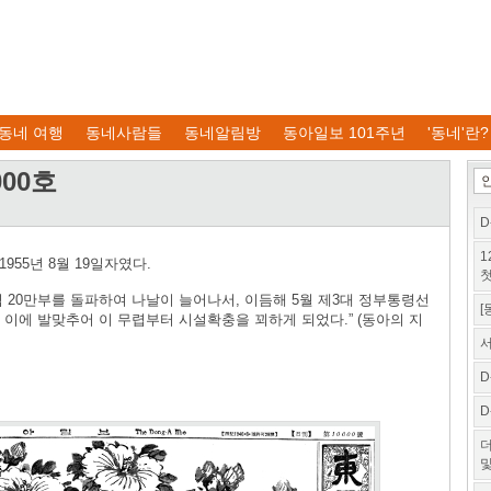
동네 여행
동네사람들
동네알림방
동아일보 101주년
'동네'란?
000호
D
1
955년 8월 19일자였다.
첫
 20만부를 돌파하여 나날이 늘어나서, 이듬해 5월 제3대 정부통령선
[
 이에 발맞추어 이 무렵부터 시설확충을 꾀하게 되었다.” (동아의 지
서
D
D
더
및