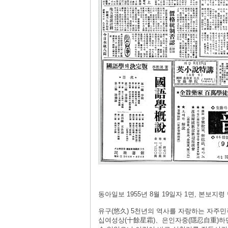
동아일보 1955년 8월 19일자 1면, 본보지
유구(悠久) 5천년의 역사를 자랑하는 자주
십여성상(十餘星霜)、은인자중(隱忍自重)하