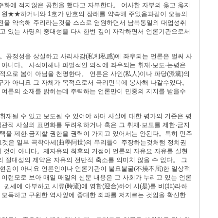
주화에 적지않은 공헌을 했다고 자부한다。 여사한 자부의 옳고 옳지
 원★★하거니와 1호가 만호의 장래를 약속해 주었음과같이 오늘의
전을 약속해 주리라는것을 스스로 염원하면서 남북통일의 대업성취
하고 있는 사명의 중대성을 다시한번 깊이 자각하면서 언론기관으로서
。공정성을 상실하고 사리사감(私利私感)에 좌우되는 언론은 벌써 사
 아니다。 사적이해나 파벌적인 의식에 좌우되는 취재·보도·논평은
적으로 봄이 아님을 천명한다。 언론은 사인(私人)이나 파당(派黨)의
구가 아니요 그 자체가 목적으로서 국리민복에 봉사해 나갈수있다。
 여론의 소재를 밝히는데 주력하는 언론만이 민중의 지지를 받을수
취재될 수 있고 보도될 수 있어야 하며 사실에 대한 평가의 기준은 평
객관적 사실의 표면화를 두려워하거나 혹은 그 취재·보도를 제한·금지
택을 제한·금지할 권한을 권력이 가지고 있어서는 안된다。특히 민주
것은 일부 곡학아세(曲學阿世)의 무리들이 주장하는것처럼 정치권
의 것이 아니다。제자유의 최후의 거점이 언론의 자유요 자유를 실현
의 절대성의 제약은 자유의 전반적 축소를 의미치 않을 수 없다。 그
실현됨이 아니요 언론인이나 언론기관이 불요불굴(不撓不屈)한 일상적
 이런모로 보아 매일 매일의 신문 내용은 그 사회가 누리고 있는 언론
세에 아부하고 시류(時流)에 영합(迎合)하여 시(是)를 비(非)라하
 모독하고 구원한 역사앞에 중대한 죄과를 저지르는 것임을 확신한