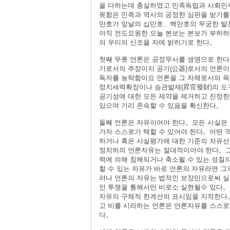
을 다하는데 충실하였고 민족독립과 사회민
못함은 민족과 역사의 공정한 심판을 받기를
만호가 앞날의 십만호、백만호의 무궁한 발
아직 전도요원한 오늘 본보는 본보가 부하
의 우리의 신조을 자에 밝히기로 한다。
첫째 무릇 언론은 공정무사를 생명으로 한다
기로서의 주장이지 공기(公器)로서의 언론이
독자를 농락함이요 언론을 그 자체로서의 목
정치세력확장이나 승관발재(昇官發財)의 도
공기성에 대한 모든 제약을 제거하고 진정한
있으며 기리 존속할 수 있음을 확신한다。
둘째 언론은 자유이어야 한다。모든 사실은 
가자 스스로가 택할 수 있어야 한다。어떤 
하거나 혹은 사실평가에 대한 기준의 자유선
정치하의 언론자유는 절대적이어야 한다。그
력에 의해 침해되거나 축소될 수 있는 성질
할 수 있는 자유가 바로 언론의 자유라면 그
러나 언론의 자유는 법적인 보장만으로써 
인 투쟁을 통해서만 비로소 실현될수 있다。
자유의 구체적 한계선의 표시임을 지적한다。권
고 비를 시라하는 언론은 언론자유를 스스로
다。