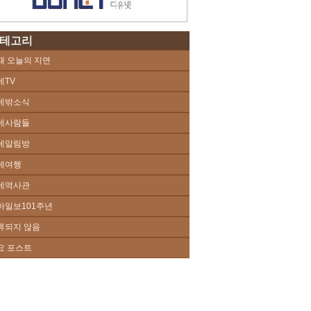
테고리
때 오늘의 지면
네TV
네밖소식
네사람들
네알림방
네여행
네역사관
아일보101주년
류되지 않음
요 포스트