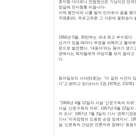
호지령 다다르니 만첩청산은 기상이요 만곡
앞길에 만사형통 비옵니다-
이제 왕안석의 시를 빌어 만자로서 끝을 
不須多)라, 푸르고푸른 그 가운데 꽃한송이
1956년 5월, 30만부는 국내 최고 부수였다.
선거가 있을 때마다 부정을 파헤치고 불의에
문으로 발전했다. ‘대동아’라는 용어가 생기
관에서는 독자들에게 야당지를 보지 말라고 
다.
동아일보의 사사(社史)는 “이 같은 사건이
다”고 밝히고 있다(사사 2권,1978년, 232쪽).
“1956년 4월 12일자 사설 ‘신문구독의 자유’,
사설 ‘신문구독의 자유’, 1957년 6월 22일자
자 조사’, 1957년 7월 3일자 기사 ‘권력기
기사 ‘지국장명의 도용한 순경 징계지시’, 1957
설 ‘신문독자 간섭은 언론자유 침해다’ 등등이