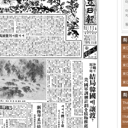
미
이
동
최
東亞
東亞
東亞
東亞
東亞
최
Tha
성하
I h
lov