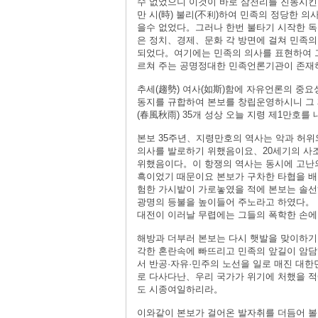
수 없었으니 이것이 바로 삼천리를 진동시
만 시(時) 불리(不利)하여 민족의 정당한 
을수 없었다。그러나 한번 불타기 시작한 독
은 정치、경제、문화 각 방면에 걸쳐 민족의
되었다。여기에는 민족의 의사를 표현하여 그
르쳐 주는 공명정대한 민족언론기관이 존재
추세(趨勢) 여사(如斯)함에 자유언론의 중
동지를 규합하여 본보를 창립운영하시니 그 제
(春風秋雨) 35개 성상 오늘 지령 제1만호
본보 35주년、지령만호의 역사는 악과 허위
의사를 발로하기 위했음이요、20세기의 사조
위했음이다。이 항쟁의 역사는 동시에 고난의
흑이었기 때문이요 본보가 구차한 타협을 배
험한 가시밭이 가로놓였을 적에 본보는 솔선
광명의 등불을 높이들어 주노라고 하였다。 
대전이 이러날 무렵에는 그들의 폭학한 손에
해방과 더부러 본보는 다시 햇발을 맞이하기
각한 혼란속에 빠뜨리고 민족의 앞길이 암
서 반공·자유·민주의 노선을 일로 매진 대
로 다사다난、우리 국가가 위기에 처했을 적
도 시종여일하리라。
이와같이 본보가 걸어온 발자취를 더듬어 볼