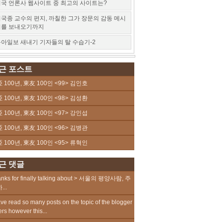
국 언론사 웹사이트 중 최고의 사이트는?
국종 교수의 편지, 까칠한 그가 장문의 감동 메시
지를 보내오기까지
아일보 새내기 기자들의 탈 수습기-2
근 포스트
 100년, 東友 100인 <99> 김인호
 100년, 東友 100인 <98> 김성환
 100년, 東友 100인 <97> 강인섭
 100년, 東友 100인 <96> 김병관
 100년, 東友 100인 <95> 류혁인
근 댓글
nks for finally talking about > 서울의 평양사람, 주
...
ave read so many posts on the topic of the blogger
ers however this...