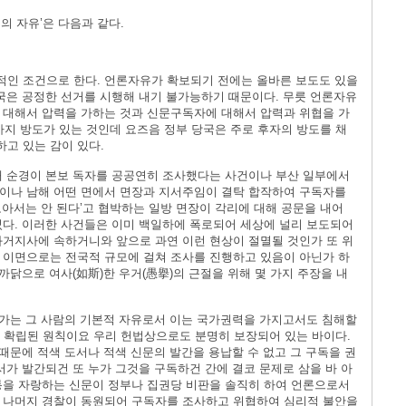
독의 자유’은 다음과 같다.
인 조건으로 한다. 언론자유가 확보되기 전에는 올바른 보도도 있을
결국은 공정한 선거를 시행해 내기 불가능하기 때문이다. 무릇 언론자유
 대해서 압력을 가하는 것과 신문구독자에 대해서 압력과 위협을 가
가지 방도가 있는 것인데 요즈음 정부 당국은 주로 후자의 방도를 채
고 있는 감이 있다.
 순경이 본보 독자를 공공연히 조사했다는 사건이나 부산 일부에서
이나 남해 어떤 면에서 면장과 지서주임이 결탁 합작하여 구독자를
아서는 안 된다’고 협박하는 일방 면장이 각리에 대해 공문을 내어
었다. 이러한 사건들은 이미 백일하에 폭로되어 세상에 널리 보도되어
과거지사에 속하거니와 앞으로 과연 이런 현상이 절멸될 것인가 또 위
 이면으로는 전국적 규모에 걸쳐 조사를 진행하고 있음이 아닌가 하
까닭으로 여사(如斯)한 우거(愚擧)의 근절을 위해 몇 가지 주장을 내
는가는 그 사람의 기본적 자유로서 이는 국가권력을 가지고서도 침해할
이래 확립된 원칙이요 우리 헌법상으로도 분명히 보장되어 있는 바이다.
 때문에 적색 도서나 적색 신문의 발간을 용납할 수 없고 그 구독을 권
서가 발간되건 또 누가 그것을 구독하건 간에 결코 문제로 삼을 바 아
통을 자랑하는 신문이 정부나 집권당 비판을 솔직히 하여 언론으로서
 나머지 경찰이 동원되어 구독자를 조사하고 위협하여 심리적 불안을