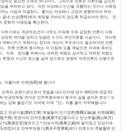
 교양주는 중요한 소재의 하나이다。그러므로 언론은 사회악을 감소하
책임을 부하하고 있다。악은 아모때나 인간을 괴롭히는 것이나 사회정
촉진하는 사업과 직결한다。흥미는 아모때나 교양과 병행하여야 하며、
끝내 선성(善性)에의 희망을 차버리지 않도록 취급되어야 한다。 민
의 문화적 사명임을 확신한다。
 다하기에는 객관적조건이 너무도 미숙해 자유·공정한 언론이 사회
 상당한 제약을 당하고 있음은 누구도 부인치못할 사실이다。 여사한
 개화시키기 위해서는 정치의 개선이 무엇보다도 필요하지만 언론
다。무릇 언론에 종사하는 자 아침에 도를 깨달으면 저녁에 죽어도
리、자유、정의를 위해서는 여하한 박해도 감수하고 여하한 위험도
 투쟁과 수난의 정신을 살려 앞으로도 영원히 자유언론의 선봉으로
萬)』자풀이로 자위(自慰)해 봅니다
일 이 민족의 표현기관으로서 첫발을 내드딘이래 압수 489건에 판금 63
거쳐 반공반탁등 연이은 민주투쟁속에서 형극의 길을 걸어온 본보！오
 설레는 감회 붙잡기도 어려워 이제『만』자를 풀어 자위해봅니다-
잡고 만균지필(萬鈞之筆) 붓을들어 만기정론(萬機正論)을 파현(破顯)
萬隘千障) 뒷문이라 만자천홍(萬紫千紅)꽃이피고 만산추월(萬山秋月)
교지(萬感交至)몇번인고？만승지위(萬乘之威)에 굴치않고 만김지유
寒玉信念)이요 만부부당용기(萬夫不當勇氣)로다 만호도의 추팔월에 만