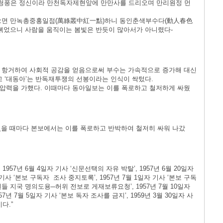
청풍은 정신이라 만천독자제현앞에 만만사를 드리오며 만리원정 먼
맺으면 만녹총중홍일점(萬綠叢中紅一點)하니 동인춘색부수다(動人春色
 붉었으니 사람을 움직이는 봄빛은 반듯이 많아서가 아니렸다-
 항거하여 사회적 공감을 얻음으로써 부수는 가속적으로 증가해 대신
고 ‘대동아’는 반독재투쟁의 선봉이라는 인식이 싹텄다.
압력을 가했다. 이때마다 동아일보는 이를 폭로하고 철저하게 싸웠
 있을 때마다 본보에서는 이를 폭로하고 반박하여 철저히 싸워 나갔
 1957년 6월 4일자 기사 ‘신문선택의 자유 박탈’, 1957년 6월 20일자
 기사 ‘본보 구독자 조사 중지토록’, 1957년 7월 1일자 기사 ‘본보 구독
관원들 지국 명의도용─허위 전보로 게재보류요청’, 1957년 7월 10일자
년 7월 5일자 기사 ‘본보 독자 조사를 금지’, 1959년 3월 30일자 사
다.”