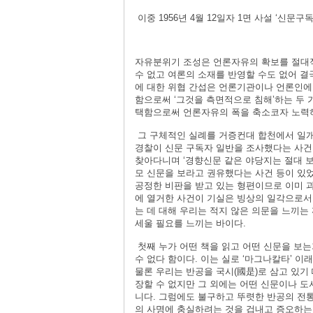
이중 1956년 4월 12일자 1면 사설 ‘신문구
자유분위기 조성은 언론자유의 확보를 절대적
수 없고 여론의 소재를 반영할 수도 없어 
에 대한 위협 간섭은 언론기관이나 언론인에
함으로써 ‘그것을 측면적으로 침해’하는 두 
택함으로써 언론자유의 폭을 축소코자 노력하
그 구체적인 실례를 거증컨대 합천에서 일개
경찰이 신문 구독자 일반을 조사했다는 사건
찾아다니며 ‘경향신문 같은 야당지는 절대 보
모 신문을 보라고 권유했다는 사건 등이 있
공정한 비판을 받고 있는 형편이므로 이미 
에 열거한 사건이 기실은 빙상의 일각으로서
는 데 대해 우리는 적지 않은 의문을 느끼는 
세울 필요를 느끼는 바이다.
첫째 누가 어떤 책을 읽고 어떤 신문을 보
수 없다 함이다. 이는 실로 ‘마그나칼타’ 
물론 우리는 반공을 국시(國是)로 삼고 있기
장할 수 없지만 그 외에는 어떤 신문이나 도
니다. 그럼에도 불구하고 뚜렷한 반공의 전
의 사명에 충실하려는 것을 겁내고 증오하는