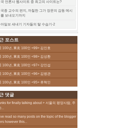
국 언론사 웹사이트 중 최고의 사이트는?
국종 교수의 편지, 까칠한 그가 장문의 감동 메시
지를 보내오기까지
아일보 새내기 기자들의 탈 수습기-2
근 포스트
 100년, 東友 100인 <99> 김인호
 100년, 東友 100인 <98> 김성환
 100년, 東友 100인 <97> 강인섭
 100년, 東友 100인 <96> 김병관
 100년, 東友 100인 <95> 류혁인
근 댓글
nks for finally talking about > 서울의 평양사람, 주
...
ave read so many posts on the topic of the blogger
ers however this...