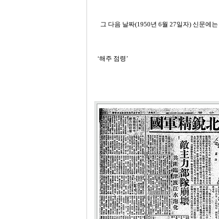
그 다음 날짜
(1950
년
6
월
27
일자
)
신문에는
‘해주 점령’