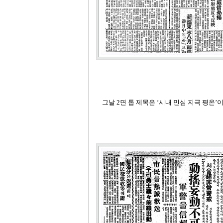
그날
2
면 톱 제목은 ‘시내 민심 지극 평온’