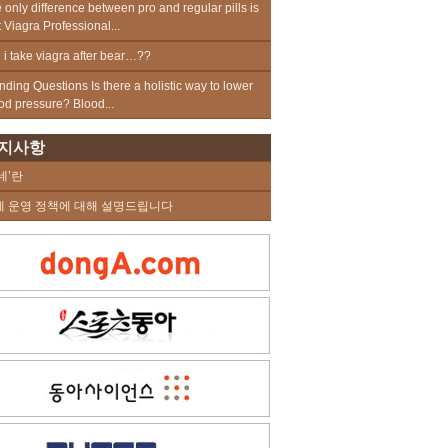
 only difference between pro and regular pills is
t Viagra Professional...
 i take viagra after bear…??
nding Questions Is there a holistic way to lower
od pressure? Blood...
지사항
네’란
네 운영 정책에 대해 설명드립니다