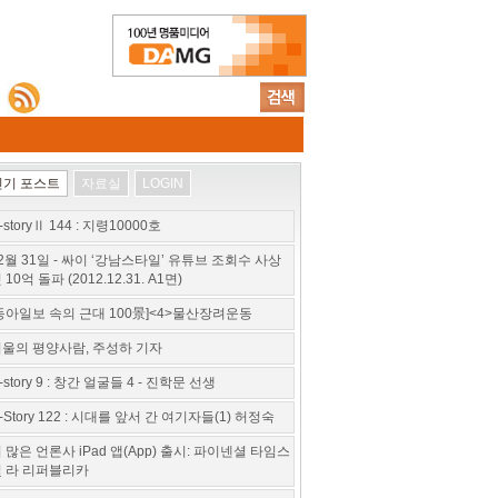
인기 포스트
자료실
LOGIN
-storyⅡ 144 : 지령10000호
2월 31일 - 싸이 ‘강남스타일’ 유튜브 조회수 사상
 10억 돌파 (2012.12.31. A1면)
동아일보 속의 근대 100景]<4>물산장려운동
울의 평양사람, 주성하 기자
-story 9 : 창간 얼굴들 4 - 진학문 선생
-Story 122 : 시대를 앞서 간 여기자들(1) 허정숙
 많은 언론사 iPad 앱(App) 출시: 파이넨셜 타임스
 라 리퍼블리카