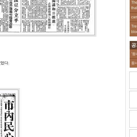
The
tha
can
Tre
blo
공
‘동
이었다
.
동