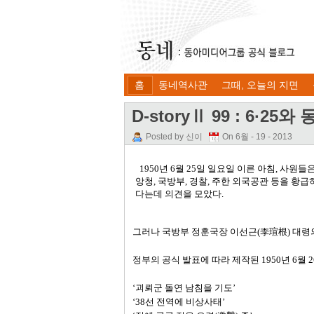
홈
동네역사관
그때, 오늘의 지면
D-storyⅡ 99 : 6·25
Posted by 신이
On 6월 - 19 - 2013
1950
년
6
월
25
일 일요일 이른 아침
,
사원들은
앙청
,
국방부
,
경찰
,
주한 외국공관 등을 황급
다는데 의견을 모았다
.
그러나 국방부 정훈국장 이선근
(
李瑄根
)
대령
정부의 공식 발표에 따라 제작된
1950
년
6
월
2
‘괴뢰군 돌연 남침을 기도’
‘
38
선 전역에 비상사태’