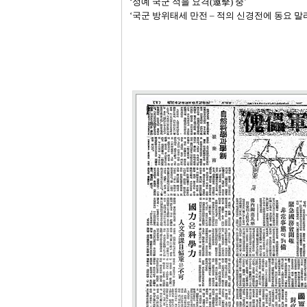
‘정예 국군 적을 요격
(
邀擊
)
중’
‘국군 방위태세 만전
–
적의 신경전에 동요 말