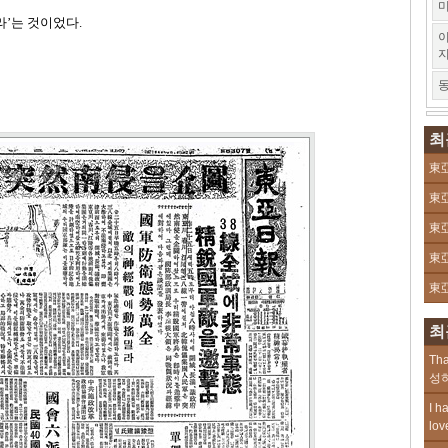
미
라’는 것이었다
.
이
동
최
東亞
東亞
東亞
東亞
東亞
최
Tha
성하
I h
lov