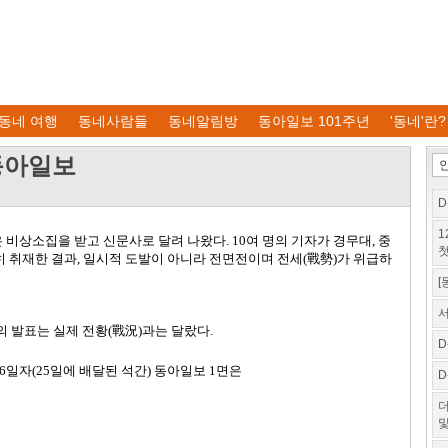
동네 여행
동네사람들
동네알림방
동아일보 101주년
'동네'란?
와 동아일보
D
1
 비상소집을 받고 신문사로 달려 나왔다
. 10
여 명의 기자가 경무대
,
중
첫
히 취재한 결과
,
일시적 도발이 아니라 전면전이며 전세
(
戰勢
)
가 위급하
[
서
의 발표는 실제 전황
(
戰況
)
과는 달랐다
.
D
6
일자
(25일에 배달된
석간
)
동아일보
1
면은
D
더
및