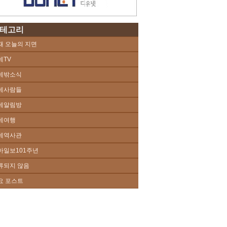
테고리
때 오늘의 지면
네TV
네밖소식
네사람들
네알림방
네여행
네역사관
아일보101주년
류되지 않음
요 포스트