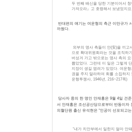
두 번째 배신을 당한 기분이어서 
가져오라』고 호령해서 보냈었지요。”(
반대편의 얘기는 여운형의 측근 이만규가 
까웠다.
외부의 명사 측들이 안(安)을 끼고
으로 확대위원회라는 것을 조직하기
버성겨 가고 밖으로는 명사 측의 요
뽑았었다. 그런데 이 일은 그렇게 
지장이 생길 염려가 있었다. 여운형
권을 주지 말라하여 회를 소집하지 
운형투쟁사, 1946년, 216~217쪽)
당사자 중의 한 명인 안재홍은 9월 4일 건
서 안재홍은 조선공산당으로부터 반동이자 
의혈단원 출신 유석현은 “인공이 선포되고는
“내가 치안부에서 일한지 얼마 안