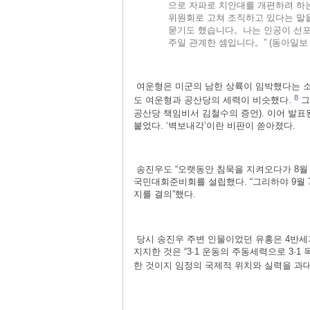
으로 자파로 치안대를 개편하려 하
위원회로 고쳐 조직하고 있다는 말
묻기도 했습니다。나는 인공이 선포
주일 관계한 셈입니다。” (동아일보 19
여운형은 미군의 남한 상륙이 임박했다는 소
8
도 여운형과 공산당의 세력이 비슷했다.
그
공산당 책임비서 김철수의 증언). 이어 발
붙었다. ‘벽보내각’이란 비판이 쏟아졌다.
송진우도 “오랫동안 침묵을 지켜오다가 8월 
국민대회준비회를 설립했다. “그리하야 9월 
지를 결의”했다.
당시 송진우 주변 인물이었던 유홍은 4반세기
지지한 것은 “3·1 운동의 주동세력으로 3
한 것이지 임정의 국제적 위치와 실력을 과