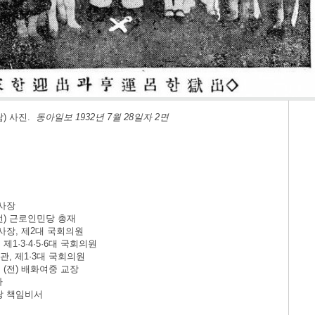
) 사진.
동아일보 1932년 7월 28일자 2면
 사장
 (전) 근로인민당 총재
보 사장, 제2대 국회의원
 제1·3·4·5·6대 국회의원
 장관, 제1·3대 국회의원
, (전) 배화여중 교장
가
산당 책임비서