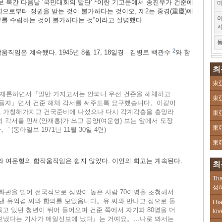
1
 복간 다음날 ‘국민대회의 발단’
이란 기고문에서 송진우가 건준에
미
정권으로부터 정권을 받는 것이 불가하다는 것이오, 제2는 중경(重慶)에
이
부를 수립하는 것이 불가하다는 것”이라고 설명했다.
동
2
직임은 계속됐다. 1945년 8월 17, 18일경 김병로 백관수
와 함
최
東亞
문제를 재론하면서『말만 가지고서는 안되니 우선 건준을 해체하고
東亞
만들자』면서 건준 해체 각서를 써주도록 요구했습니다。이같이
 가칭해가지고 건국준비에 나섰으나 다시 각계각층을 총망라
東亞
 각서를 민세(안재홍)가 쓰고 몽양(여운형) 보는 앞에서 도장
東亞
(동아일보 1971년 11월 30일 4면)
東亞
 여운형의 합작움직임은 쉽지 않았다. 이인의 회고는 계속된다.
최
Tha
성하
화관을 빌어 전국적으로 성망이 높은 사람 70여명을 초청해서
낸 유억겸 씨와 합의를 보았읍니다。유 씨와 만나고 집으로 돌
I h
묵고 있던 청년이 뛰어 들어오며 건준 쪽에서 자기파 80명을 더
lov
보냈다는 기사가 매일신보에 났다』는 거예요。…나로 봐서는