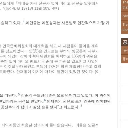
The
청년들에게『자네들 가서 신문사 엎어 버리고 신문을 압수해서
tha
동아일보 1971년 11월 30일 4면)
can
4
서술하고 있다.
이만규는 여운형과는 사돈벌로 인간적으로 가장 가
Tre
blo
공
서 건국준비위원회의 대개혁을 하고 새 사람들이 들어올 계획
‘동
를 강요하였다.…안(安)은 안으로는 부하의 뒷공론에 내부가
구에 외압이 강하여 확대위원회를 허락하고 135명의 위원을
동
단순한 일이 아니오 반드시 건준에 큰 파란을 일으키고 사업의
은 이것을 반대하였고 부득이 하거든 의견 제출권만 주고 결의
못하였다. 안재홍이 여기에 대하여 불만이 있었던 것이다. (여
5
준을 떠난다.
건준의 주도권이 좌익으로 넘어가고 있었다. 이 과정에
6
친일파라는 공격을 받았다.
안재홍의 권유로 초기 건준에 참여했던
7
 공산주의가 싫어 사실상 손을 뗐다”고 회고했다.
돼 좌익계통인 최용달 정의식이 들어왔습니다。이들은 노골적