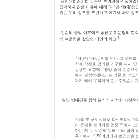
국민대회준비회 김준연 부위원장은 동아일보
참가하지 않은 이유에 대해 “제1은 왜(倭)
있는 우리 정부를 부인하고 여기서 바로 정
건준의 출범 이후에도 송진우 여운형의 합작움
3
께 여운형을 찾았던 이인의 회고
.
“여(呂) 안(安) 씨를 만나 그 
각계 각전을 망라한 기구를 다시 
강경한 요청에『황망 중에 건준으로
해서 결정하겠다』는 넉줄 반 정도의
까지 찍어 우리에게 건네주었습니다。” 
일단 반대편을 향해 달리기 시작한 송진우와
“이틀 후 구체적으로 화신백화점 영
이 문제를 논의키로 건준 쪽에서 보
아온 지 두 시간도 못돼 우리 집에 
추가해서『150여명에게 초청장을 