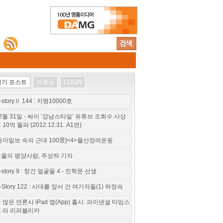
인기 포스트
자료실
LOGIN
-storyⅡ 144 : 지령10000호
2월 31일 - 싸이 ‘강남스타일’ 유튜브 조회수 사상
 10억 돌파 (2012.12.31. A1면)
동아일보 속의 근대 100景]<4>물산장려운동
울의 평양사람, 주성하 기자
-story 9 : 창간 얼굴들 4 - 진학문 선생
-Story 122 : 시대를 앞서 간 여기자들(1) 허정숙
 많은 언론사 iPad 앱(App) 출시: 파이넨셜 타임스
 라 리퍼블리카