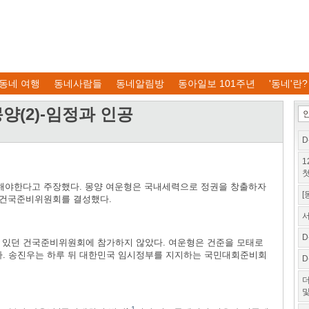
동네 여행
동네사람들
동네알림방
동아일보 101주년
'동네'란?
 몽양(2)-임정과 인공
D
1
첫
해야한다고 주장했다. 몽양 여운형은 국내세력으로 정권을 창출하자
[
날 건국준비위원회를 결성했다.
서
D
 있던 건국준비위원회에 참가하지 않았다. 여운형은 건준을 모태로
포했다. 송진우는 하루 뒤 대한민국 임시정부를 지지하는 국민대회준비회
D
더
및