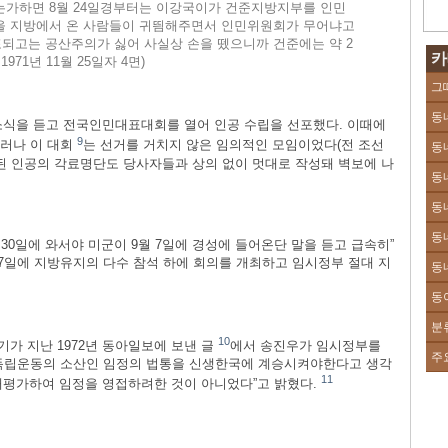
는가하면 8월 24일경부터는 이강국이가 건준지방지부를 인민
을 지방에서 온 사람들이 귀띔해주면서 인민위원회가 무어냐고
되고는 공산주의가 싫어 사실상 손을 뗐으니까 건준에는 약 2
카
71년 11월 25일자 4면)
그
동
식을 듣고 전국인민대표대회를 열어 인공 수립을 선포했다. 이때에
9
러나 이 대회
는 선거를 거치지 않은 임의적인 모임이었다(전 조선
동
표된 인공의 각료명단도 당사자들과 상의 없이 멋대로 작성돼 벽보에 나
동
동
동
30일에 와서야 미군이 9월 7일에 경성에 들어온단 말을 듣고 급속히”
7일에 지방유지의 다수 참석 하에 회의를 개최하고 임시정부 절대 지
동
동
분
10
가 지난 1972년 동아일보에 보낸 글
에서 송진우가 임시정부를
주
·1 독립운동의 소산인 임정의 법통을 신생한국에 계승시켜야한다고 생각
11
대평가하여 임정을 영접하려한 것이 아니었다”고 밝혔다.