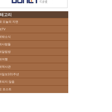
테고리
때 오늘의 지면
네TV
네밖소식
네사람들
네알림방
네여행
네역사관
아일보101주년
류되지 않음
요 포스트