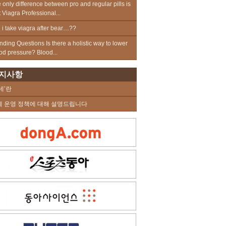
 only difference between pro and regular pills is
t Viagra Professional...
 i take viagra after bear…??
nding Questions Is there a holistic way to lower
od pressure? Blood...
지사항
네’란
네 운영 정책에 대해 설명드립니다