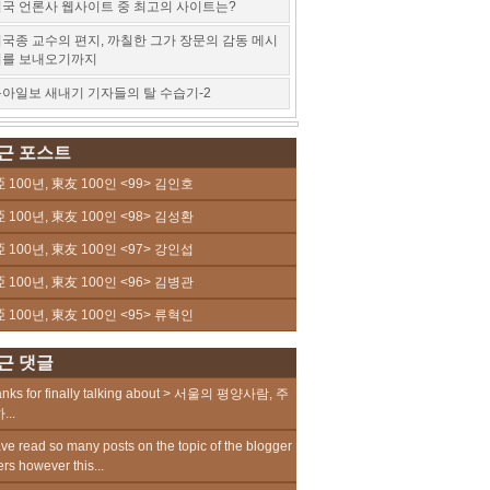
국 언론사 웹사이트 중 최고의 사이트는?
국종 교수의 편지, 까칠한 그가 장문의 감동 메시
지를 보내오기까지
아일보 새내기 기자들의 탈 수습기-2
근 포스트
 100년, 東友 100인 <99> 김인호
 100년, 東友 100인 <98> 김성환
 100년, 東友 100인 <97> 강인섭
 100년, 東友 100인 <96> 김병관
 100년, 東友 100인 <95> 류혁인
근 댓글
nks for finally talking about > 서울의 평양사람, 주
...
ave read so many posts on the topic of the blogger
ers however this...