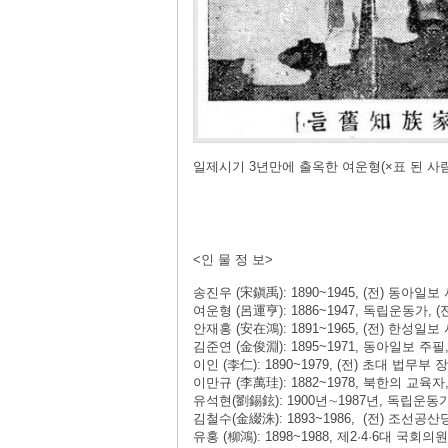
일제시기 3년만에 출옥한 여운형(×표 된 사람
<인 물 정 보>
송진우 (宋鎭禹): 1890~1945, (전) 동아일보
여운형 (呂運亨): 1886~1947, 독립운동가,
안재홍 (安在鴻): 1891~1965, (전) 한성일
김준연 (金俊淵): 1895~1971, 동아일보 주필,
이인 (李仁): 1890~1979, (전) 초대 법무부
이만규 (李萬珪): 1882~1978, 북한의 교육자
유석현(劉錫鉉): 1900년∼1987년, 독립운동
김철수(金綴洙): 1893~1986, (전) 조선공
유홍 (柳鴻): 1898~1988, 제2·4·6대 국회의원