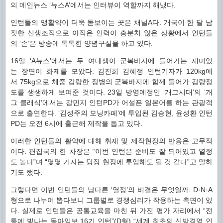
의 메인뉴스 ‘뉴스A’에서는 인터뷰이 역할까지 해냈다.
인턴들의 맹활약이 더욱 돋보이는 곳은 채널A다. 개국이 한 달 남
짓한 신생조직으로 아직은 인력이 충분치 않은 상황에서 인턴들
의 ‘손’은 방송에 톡톡한 양념구실을 하고 있다.
16일 ‘A뉴스’에서는 두 여대생이 군복바지에 들어가는 재미있
는 장면이 화제를 모았다. 김진희 김혜정 인턴기자가 120kg에
서 75kg으로 체중 감량한 장병의 군복바지에 함께 들어가 감량정
도를 생생하게 보여준 것이다. 23일 방영예정인 ‘개그시대’의 ‘개
그 클래식’에서는 강민지 인턴PD가 어설픈 일본어를 하는 관광객
으로 출연한다. ‘김성주의 모닝카페’에 투입된 김승현, 윤성환 인턴
PD는 오전 6시에 출근해 제작을 돕고 있다.
이러한 인턴들의 활약에 대해 취재 및 제작현장의 반응은 고무적
이다. 편집국의 한 차장은 “이번 인턴은 준비도 잘 되어있고 열정
도 높다”며 “몇몇 기자는 당장 현장에 투입해도 될 것 같다”고 말하
기도 했다.
그렇다면 이번 인턴들의 남다른 ‘열정’의 비결은 무엇일까. D·N·A
형으로 나누어 뽑다보니 그룹별로 경쟁심리가 작용하는 측면이 있
다. 실제로 인턴들은 공통교육을 마친 뒤 가진 평가 자리에서 “전
통에 빛나는 동아일보 16기 인턴”(D형) “세계 최초의 신방겸영 인