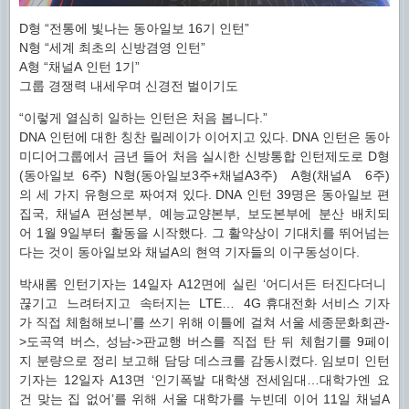
D형 “전통에 빛나는 동아일보 16기 인턴”
N형 “세계 최초의 신방겸영 인턴”
A형 “채널A 인턴 1기”
그룹 경쟁력 내세우며 신경전 벌이기도
“이렇게 열심히 일하는 인턴은 처음 봅니다.”
DNA 인턴에 대한 칭찬 릴레이가 이어지고 있다. DNA 인턴은 동아
미디어그룹에서 금년 들어 처음 실시한 신방통합 인턴제도로 D형
(동아일보 6주) N형(동아일보3주+채널A3주) A형(채널A 6주)
의 세 가지 유형으로 짜여져 있다. DNA 인턴 39명은 동아일보 편
집국, 채널A 편성본부, 예능교양본부, 보도본부에 분산 배치되
어 1월 9일부터 활동을 시작했다. 그 활약상이 기대치를 뛰어넘는
다는 것이 동아일보와 채널A의 현역 기자들의 이구동성이다.
박새롬 인턴기자는 14일자 A12면에 실린 ‘어디서든 터진다더니
끊기고 느려터지고 속터지는 LTE… 4G 휴대전화 서비스 기자
가 직접 체험해보니’를 쓰기 위해 이틀에 걸쳐 서울 세종문화회관-
>도곡역 버스, 성남->판교행 버스를 직접 탄 뒤 체험기를 9페이
지 분량으로 정리 보고해 담당 데스크를 감동시켰다. 임보미 인턴
기자는 12일자 A13면 ‘인기폭발 대학생 전세임대…대학가엔 요
건 맞는 집 없어’를 위해 서울 대학가를 누빈데 이어 11일 채널A