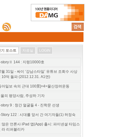
인기 포스트
자료실
LOGIN
-storyⅡ 144 : 지령10000호
2월 31일 - 싸이 ‘강남스타일’ 유튜브 조회수 사상
 10억 돌파 (2012.12.31. A1면)
동아일보 속의 근대 100景]<4>물산장려운동
울의 평양사람, 주성하 기자
-story 9 : 창간 얼굴들 4 - 진학문 선생
-Story 122 : 시대를 앞서 간 여기자들(1) 허정숙
 많은 언론사 iPad 앱(App) 출시: 파이넨셜 타임스
 라 리퍼블리카