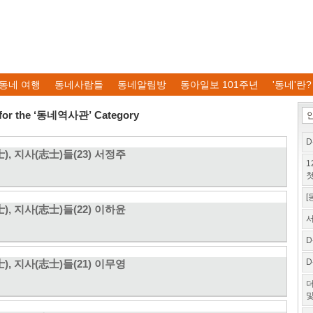
동네 여행
동네사람들
동네알림방
동아일보 101주년
'동네'란?
 for the ‘동네역사관’ Category
D
士), 지사(志士)들(23) 서정주
1
첫
[
士), 지사(志士)들(22) 이하윤
서
D
D
士), 지사(志士)들(21) 이무영
더
및