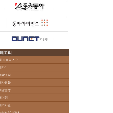
테고리
때 오늘의 지면
네TV
네밖소식
네사람들
네알림방
네여행
네역사관
아일보101주년