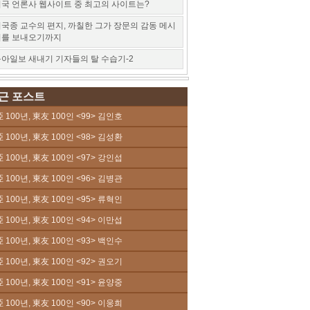
국 언론사 웹사이트 중 최고의 사이트는?
국종 교수의 편지, 까칠한 그가 장문의 감동 메시
지를 보내오기까지
아일보 새내기 기자들의 탈 수습기-2
근 포스트
 100년, 東友 100인 <99> 김인호
 100년, 東友 100인 <98> 김성환
 100년, 東友 100인 <97> 강인섭
 100년, 東友 100인 <96> 김병관
 100년, 東友 100인 <95> 류혁인
 100년, 東友 100인 <94> 이만섭
 100년, 東友 100인 <93> 백인수
 100년, 東友 100인 <92> 권오기
 100년, 東友 100인 <91> 윤양중
 100년, 東友 100인 <90> 이웅희