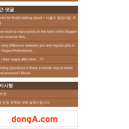
근 댓글
nks for finally talking about > 서울의 평양사람, 주
...
ave read so many posts on the topic of the blogger
ers however this...
 only difference between pro and regular pills is
t Viagra Professional...
 i take viagra after bear…??
nding Questions Is there a holistic way to lower
od pressure? Blood...
지사항
네’란
네 운영 정책에 대해 설명드립니다