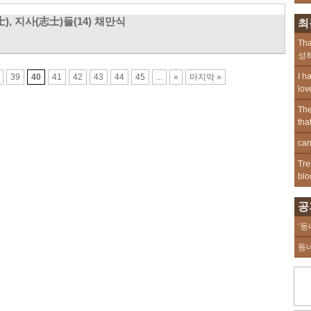
士), 지사(志士)들(14) 채만식
최
Tha
성하
I h
39
40
41
42
43
44
45
...
»
마지막 »
lov
The
tha
can
Tre
blo
공
‘동
동