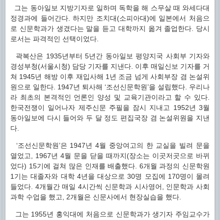
그는 동아일보 지방기자로 일하며 독학을 해 스무살 때 와세다대
정경과에 들어간다. 하지만 조치대(소피아대)에 일본에서 처음으
로 신문학과가 생겼다는 말을 듣고 대학까지 옮겨 졸업한다. 당시
로서는 파격적인 선택이었다.
곽복산은 1935년부터 5년간 동아일보 평양지국 사회부 기자와
경성부청(서울시청) 담당 기자를 지낸다. 이후 매일신보 기자를 거
쳐 1945년 해방 이후 재입사해 1년 조금 넘게 사회부장 겸 논설위
원으로 일한다. 1947년 퇴사해 ‘조선신문학원’을 설립했다. 우리나
라 최초의 본격적인 언론인 양성 및 교육기관이라고 할 수 있다.
한국전쟁이 일어나자 제주신문 주필을 잠시 지내고 1952년 3월
동아일보에 다시 들어와 두 달 정도 편집국장 겸 논설위원을 지낸
다.
‘조선신문학원’은 1947년 4월 중앙여고의 한 교실을 빌려 문을
열었고, 1967년 4월 문을 닫을 때까지(장소는 이곳저곳으로 바뀌
었다) 15기에 걸쳐 많은 인재를 배출했다. 6개월 과정의 신문학원
1기는 대졸자와 대학 4년을 대상으로 30명 모집에 170명이 몰려
들었다. 4개월간 매일 4시간씩 신문학과 시사영어, 인문학과 사회
과학 수업을 했고, 2개월은 신문사에서 현장실습을 했다.
그는 1955년 홍익대에 처음으로 신문학과가 생기자 주임교수가