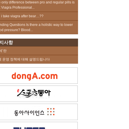
 only difference between pro and regular pills is
t Viagra Professional...
 i take viagra after bear…??
nding Questions Is there a holistic way to lower
od pressure? Blood...
지사항
네’란
네 운영 정책에 대해 설명드립니다