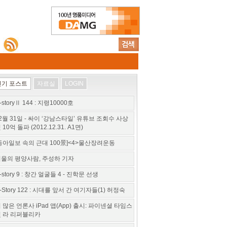
인기 포스트
자료실
LOGIN
-storyⅡ 144 : 지령10000호
2월 31일 - 싸이 ‘강남스타일’ 유튜브 조회수 사상
 10억 돌파 (2012.12.31. A1면)
동아일보 속의 근대 100景]<4>물산장려운동
울의 평양사람, 주성하 기자
-story 9 : 창간 얼굴들 4 - 진학문 선생
-Story 122 : 시대를 앞서 간 여기자들(1) 허정숙
 많은 언론사 iPad 앱(App) 출시: 파이넨셜 타임스
 라 리퍼블리카