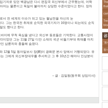
입기자로 있던 백광남은 다시 편집국 외신부에서 근무했는데, 어학
The
아어는 물론이고 독일어 불어까지 상당한 수준이었다고 한다. 장차
tha
can
로서 전 세계의 이슈가 되고 있는 월남전을 자신의 눈
Tre
다. 그는 한국전 취재로 순직한 외국기자가 16명이나 되는데도 순직
blo
말도 했다고 한다.
토바이에 무척 욕심을 냈다고 외신부 동료들은 기억한다. 교통사정이
공
이었던 그는 11월 27일 디안 소재의 국군 비둘기부대 취재를 마치
‘동
간인 삼륜차와 충돌해 숨졌다.
동
와 12월 5일 동아일보사 장(葬)이 광화문 본사 앞에서 거행되었다. 유
사는 그에게 외신부장대우를 추서하고 그 후 10년간 해마다 인상분이
– 글 · 김일동(동우회 상임이사)