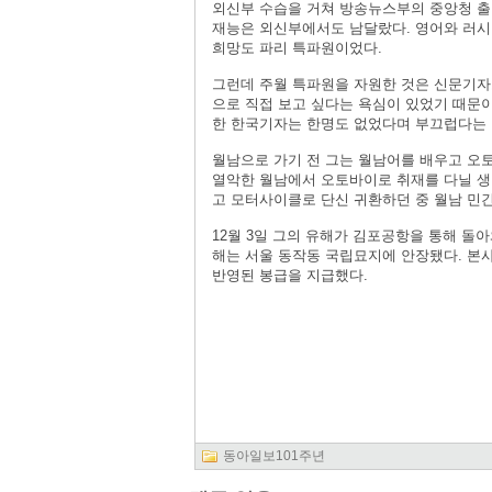
외신부 수습을 거쳐 방송뉴스부의 중앙청 출
재능은 외신부에서도 남달랐다. 영어와 러시
희망도 파리 특파원이었다.
그런데 주월 특파원을 자원한 것은 신문기자
으로 직접 보고 싶다는 욕심이 있었기 때문이
한 한국기자는 한명도 없었다며 부끄럽다는 
월남으로 가기 전 그는 월남어를 배우고 오
열악한 월남에서 오토바이로 취재를 다닐 생각
고 모터사이클로 단신 귀환하던 중 월남 민
12월 3일 그의 유해가 김포공항을 통해 돌아
해는 서울 동작동 국립묘지에 안장됐다. 본
반영된 봉급을 지급했다.
동아일보101주년