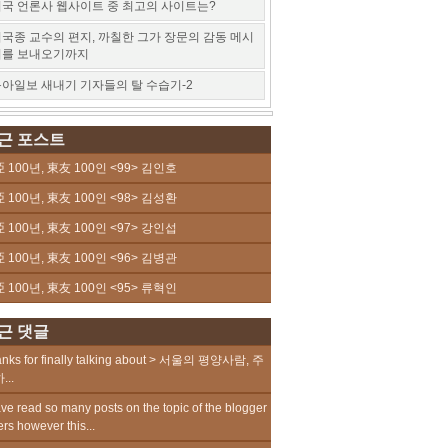
국 언론사 웹사이트 중 최고의 사이트는?
국종 교수의 편지, 까칠한 그가 장문의 감동 메시
지를 보내오기까지
아일보 새내기 기자들의 탈 수습기-2
근 포스트
 100년, 東友 100인 <99> 김인호
 100년, 東友 100인 <98> 김성환
 100년, 東友 100인 <97> 강인섭
 100년, 東友 100인 <96> 김병관
 100년, 東友 100인 <95> 류혁인
근 댓글
nks for finally talking about > 서울의 평양사람, 주
...
ave read so many posts on the topic of the blogger
ers however this...