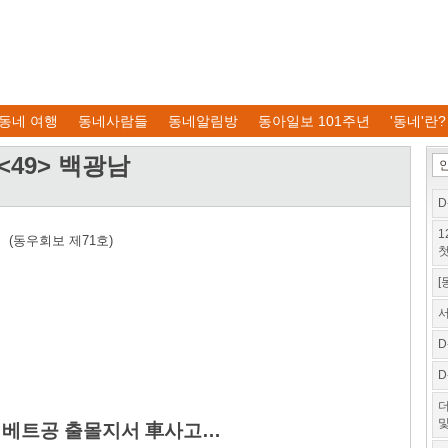
동네 여행
동네사람들
동네알림방
동아일보 101주년
'동네'란?
 <49> 백광남
D
1
 (동우회보 제71호)
첫
[
서
D
D
더
및
년 베트공 출몰지서 車사고…