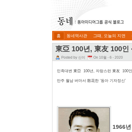
홈
동네역사관
그때, 오늘의 지면
東亞 100년, 東友 100인
Posted by 신이
On 10월 - 6 - 2020
민족대변 東亞 100년, 자랑스런 東友 100인
만주 월남 버마서 散花한 ‘동아 기자정신’
1966