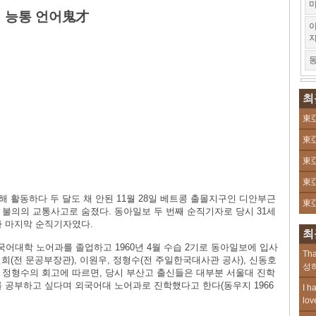
미
 능통 언어鬼才
이
동
최
東亞
東亞
東亞
東亞
해 활동하다 두 달도 채 안된 11월 28일 베트콩 출몰지구인 디안부근
東亞
불의의 교통사고로 숨졌다. 동아일보 두 번째 순직기자로 당시 31세
자 마지막 순직기자였다.
최
어대학 노어과를 졸업하고 1960년 4월 수습 2기로 동아일보에 입사
Tha
진희(전 문공부장관), 이원우, 정형수(전 주일한국대사관 공사), 신동호
성하
기인 정형수의 회고에 따르면, 당시 부산고 출신들은 대부분 서울대 진학
 공부하고 싶다며 외국어대 노어과로 진학했다고 한다(동우지 1966
I h
lov