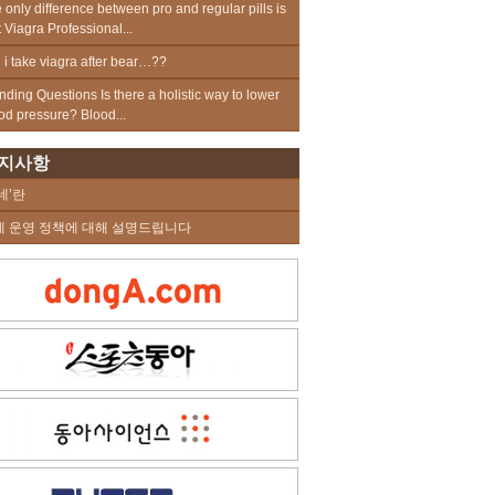
 only difference between pro and regular pills is
t Viagra Professional...
 i take viagra after bear…??
nding Questions Is there a holistic way to lower
od pressure? Blood...
지사항
네’란
네 운영 정책에 대해 설명드립니다