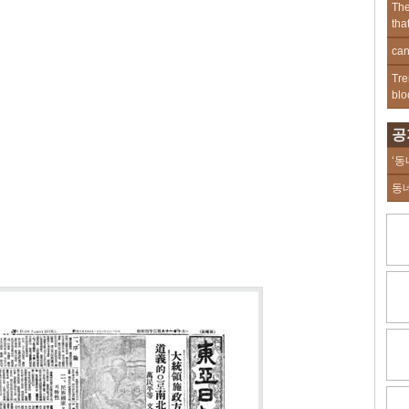
The
tha
can
Tre
blo
공
‘동
동