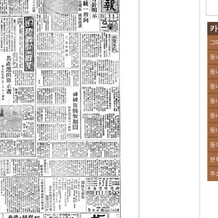
카
그
동
동
동
동
동
동
동
분
주