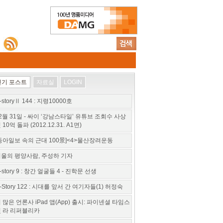
인기 포스트
자료실
LOGIN
-storyⅡ 144 : 지령10000호
2월 31일 - 싸이 ‘강남스타일’ 유튜브 조회수 사상
 10억 돌파 (2012.12.31. A1면)
동아일보 속의 근대 100景]<4>물산장려운동
울의 평양사람, 주성하 기자
-story 9 : 창간 얼굴들 4 - 진학문 선생
-Story 122 : 시대를 앞서 간 여기자들(1) 허정숙
 많은 언론사 iPad 앱(App) 출시: 파이넨셜 타임스
 라 리퍼블리카