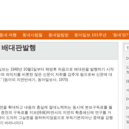
동네 여행
동네사람들
동네알림방
동아일보 101주년
'동네'란?
일보 배대판발행
D
1
보는 1948년 10월1일부터 해방후 처음으로 배대판을 발행하기 시작
첫
주와 좌익지를 비롯한 많은 신문이 자취를 감추게 됨으로써 신문에 대
 (동아의 지면반세기, 동아일보사, 1970)
[
서
D
 지면을 확대하고 내용의 충실에 절대노력하는 동시에 본보구독료를 월
D
 종전의 구독료를 지보(持保)하면서의 지면의 확충쇄신에 연구를 거
더
이 도저히 그실현을 용허하지않음으로 부득기본의아닌 증액을 감행
및
읍기 바라나이다