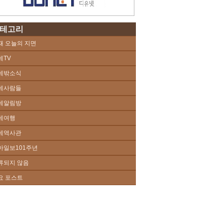
테고리
때 오늘의 지면
네TV
네밖소식
네사람들
네알림방
네여행
네역사관
아일보101주년
류되지 않음
요 포스트