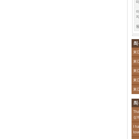
미
이
동
최
東亞
東亞
東亞
東亞
東亞
최
Tha
성하
I h
lov