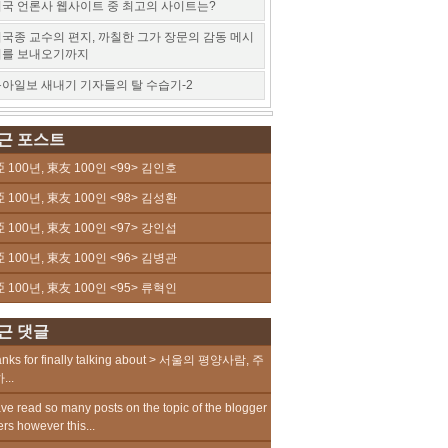
국 언론사 웹사이트 중 최고의 사이트는?
국종 교수의 편지, 까칠한 그가 장문의 감동 메시
지를 보내오기까지
아일보 새내기 기자들의 탈 수습기-2
근 포스트
 100년, 東友 100인 <99> 김인호
 100년, 東友 100인 <98> 김성환
 100년, 東友 100인 <97> 강인섭
 100년, 東友 100인 <96> 김병관
 100년, 東友 100인 <95> 류혁인
근 댓글
nks for finally talking about > 서울의 평양사람, 주
...
ave read so many posts on the topic of the blogger
ers however this...