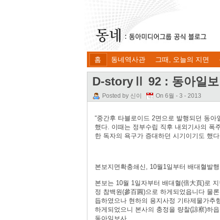
홈
동네역사관
그때, 오늘의 지면
D-storyⅡ 92 : 동아
Posted by 신이
On 6월 - 3 - 2013
“중간후 타블로이드 2면으로 발행되던 동아일
했다. 이때는 정부수립 직후 내외기사의 폭
한 독자의 욕구가 증대하던 시기이기도 했다.”
본보지면확충쇄신, 10월1일부터 배대혈발행
본보는 10월 1일자부터 배대혈(倍大頁)로
정 참백원(參百圓)으로 하게되었읍니다 물론
듭하였으나 현하의 용지사정 기타제물가추향
하게되었으니 본사의 충정을 량찰(諒察)하
동아일보사