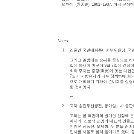
오천석 (吳天錫): 1901~1987, 미국 군정
Notes:
김준연 국민대회준비회부위원장, 국민대회
그리고 일방에는 송씨를 중심으로 하야
일에 와서야 미군이 9월 7일에 경성
회의 주지는 중경(重慶)에 잇는 대한
7일에 지방유지의 다수 참석하에 회
으로 개최하기 위하야 준비회를 설립
한 것이엇다.
↩
고하 송진우선생전, 동아일보사 출판국, 1
고하는 곧 국민대회 발기인 선정에 
아니라, 진보적 진영의 대표적 인물도
지켜온 권동진, 오세창, 두 분을 준
인사를 서울로 불러 들이기로 했다.