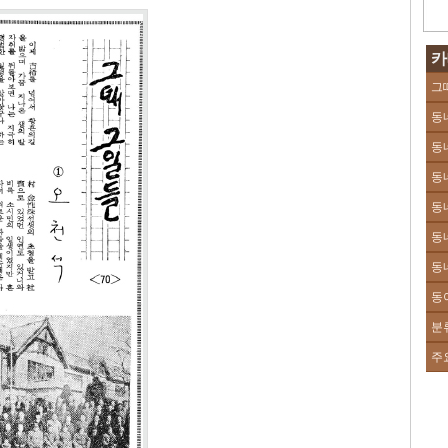
카
그
동
동
동
동
동
동
동
분
주