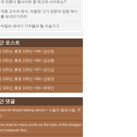
국 언론사 웹사이트 중 최고의 사이트는?
국종 교수의 편지, 까칠한 그가 장문의 감동 메시
지를 보내오기까지
아일보 새내기 기자들의 탈 수습기-2
근 포스트
 100년, 東友 100인 <99> 김인호
 100년, 東友 100인 <98> 김성환
 100년, 東友 100인 <97> 강인섭
 100년, 東友 100인 <96> 김병관
 100년, 東友 100인 <95> 류혁인
근 댓글
nks for finally talking about > 서울의 평양사람, 주
...
ave read so many posts on the topic of the blogger
ers however this...