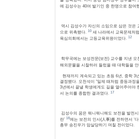
에 김성수는 40여 발기인 중 한명으로 참여
역시 김성수가 자신의 소임으로 삼은 것은 
10
으로 위촉됐다.
새 나라에서 교육문제처럼
12
육심의회에서는 고등교육위원이었다.
학무국에는 보성전문(보전) 교수를 지낸 오
해외문물을 시찰하러 들렀을 때 대학들을 안
현재까지 계속되고 있는 초등 6년, 중학 3년
결정됐다. 오천석이 “일제 때처럼 중등과정을
3년에서 끝낼 학생에게도 길을 열어주어야 
17
서 논의를 종합한 결과였다.
김성수의 꿈은 뭐니뭐니해도 보전을 발전시켜 
18
란’
에는 보전의 인사(人事)를 전하면서 ‘
총무 송진우가 암살당하기 며칠 전이었다.