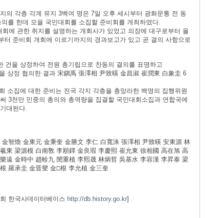
 각지의 각층 각계 유지 3백여 명은 7일 오후 세시부터 광화문통 전 동
총의를 한데 모을 국민대회를 소집할 준비회를 개최하였다.
회에 관한 취지를 설명하는 개회사가 있었고 의장에 대구로부터 올
부터 준비회 개회에 이르기까지의 경과보고가 있고 곧 결의 사항으로
관한 건을 상정하여 전원 총기립으로 찬동의 결의를 표명하고
건을 상정 협의한 결과 宋鎭禹 張澤相 尹致暎 金昌淑 崔潤東 白象圭 6
대회 소집에 대한 준비는 전국 각지 각층을 총망라한 백명의 집행위원
로써 3천만 민중의 총의와 총역량을 집결할 국민대회소집과 연합국에
 기대된다.
 金智煥 金東元 金秉奎 金勝文 李仁 白寬洙 張澤相 尹致暎 安東源 林
羲東 梁源模 白南敎 李順鐸 金良瑕 李慶熙 崔允東 徐相國 高在旭 高
樂遠 金時中 趙軫九 閔重植 李熙晟 林炳哲 吳基水 李容漢 李昇泰 梁
根 羅承圭 金晋燮 金□根 李允植 金三奎
위원회 한국사데이터베이스
http://db.history.go.kr
]