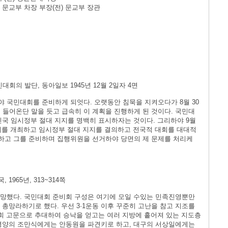
청 문교부 차장 부장(전) 문교부 장관
의 발단, 동아일보 1945년 12월 2일자 4면
 국민대회를 준비하게 되엇다. 오랫동안 침묵을 지켜오다가 8월 30
에 들어온단 말을 듯고 급속히 이 계획을 진행하게 된 것이다. 국민대
민국 임시정부 절대 지지를 명백히 표시하자는 것이다. 그리하야 9월
의를 개최하고 임시정부 절대 지지를 결의하고 전국적 대회를 대대적
하고 그를 준비하며 집행위원을 선거하야 당면의 제 문제를 처리케
965년, 313~314쪽
분망했다. 국민대회 준비회 구성은 여기에 모일 수있는 민족진영뿐만
 총망라하기로 했다. 우선 3·1운동 이후 꾸준히 고난을 참고 지조를
비회 고문으로 추대하여 승낙을 얻고는 여러 지방에 흩어져 있는 지도층
 평양의 조만식에게는 안동원을 파견키로 하고, 대구의 서상일에게는