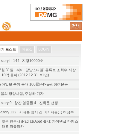
인기 포스트
자료실
LOGIN
-storyⅡ 144 : 지령10000호
2월 31일 - 싸이 ‘강남스타일’ 유튜브 조회수 사상
 10억 돌파 (2012.12.31. A1면)
동아일보 속의 근대 100景]<4>물산장려운동
울의 평양사람, 주성하 기자
-story 9 : 창간 얼굴들 4 - 진학문 선생
-Story 122 : 시대를 앞서 간 여기자들(1) 허정숙
 많은 언론사 iPad 앱(App) 출시: 파이넨셜 타임스
 라 리퍼블리카