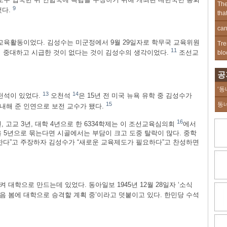
The
9
했다.
tha
can
교육활동이었다. 김성수는 미군정에서 9월 29일자로 학무국 교육위원
Tre
11
 중대하고 시급한 것이 없다는 것이 김성수의 생각이었다.
조선교
blo
공
‘동
13
14
천석이 있었다.
오천석
은 15년 전 미국 뉴욕 유학 중 김성수가
15
동
내해 준 인연으로 보전 교수가 됐다.
16
, 고교 3년, 대학 4년으로 한 6334학제는 이 조선교육심의회
에서
 5년으로 묶는다면 시골에서는 부담이 크고 도중 탈락이 많다. 중학
한다”고 주장하자 김성수가 “새로운 교육제도가 필요하다”고 찬성하면
대학으로 만드는데 있었다. 동아일보 1945년 12월 28일자 ‘소식
다음 봄에 대학으로 승격할 계획 중’이라고 덧붙이고 있다. 한민당 수석