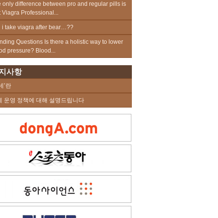
 only difference between pro and regular pills is
t Viagra Professional...
 i take viagra after bear…??
nding Questions Is there a holistic way to lower
od pressure? Blood...
지사항
네’란
네 운영 정책에 대해 설명드립니다