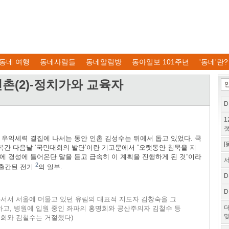
동네 여행
동네사람들
동네알림방
동아일보 101주년
'동네'란?
와 인촌(2)-정치가와 교육자
D
1
첫
우익세력 결집에 나서는 동안 인촌 김성수는 뒤에서 돕고 있었다. 국
[
간 다음날 ‘국민대회의 발단’이란 기고문에서 “오랫동안 침묵을 지
일에 경성에 들어온단 말을 듣고 급속히 이 계획을 진행하게 된 것”이라
서
2
 출간된 전기
의 일부.
D
D
서서 서울에 머물고 있던 유림의 대표적 지도자 김창숙을 그
더
고, 병원에 입원 중인 좌파의 홍명희와 공산주의자 김철수 등
및
명희와 김철수는 거절했다)