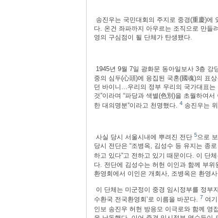
송진우는 국민대회의 주지로 중경(重慶)에 
다. 온건 좌파까지 아우르는 조직으로 만들
영의 구심점이 될 단체가 탄생됐다.
1945년 9월 7일 광화문 동아일보사 3층 
중의 심두(心頭)에 응집된 국혼(國魂)의 표
던 바이니…우리의 정부 우리의 국가대표는
것”이라며 “파당과 색별(色別)을 초월하여
4
한 대의명분”이라고 천명했다.
송진우는 위
5
사실 당시 서울시내에 뿌려진 전단
으로 보
당시 전단은 “조병옥, 김성수 등 유지는 
하고 있다”고 전하고 있기 때문이다. 이 단
다. 전단에 김성수는 허헌 이인과 함께 부위원
환영회에서 이인은 개회사, 조병옥은 환영사
이 단체는 미군정이 중경 임시정부를 정부
7
수환국 전국환영회’로 이름을 바꾼다.
여기
인보 송진우 허헌 방응모 이극로와 함께 영
을 낭독했다. 이어 중경 임시정부 영수들이