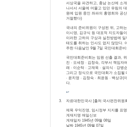
서상국을 파견하고, 충남 논산에 소
나서서 서울에 머물고 있던 유림의 대
원에 입원 중인 좌파의 홍명희와 공산
거절했다)
국내의 준비위원이 구성된 뒤, 고하는
이시영, 김규식 등 대표적 지도자들
이러한 고하의 구상과 실천방법에 일부
태도를 취하는 인사도 없지 않았다. 
주한 다음날인 9월 7일 국민대회준비
국민대회준비회는 임원 선출 결과, 위
진 · 오세창 · 김창숙, 각부서 책임자에 
래 · 이순탁 · 고재욱 · 설의식 ·
그리고 정식으로 국민대회가 소집될 때
· 윤치영 · 김창숙 · 최윤동 · 
다.
↩
자료대한민국사 [출처:국사편찬위원
제목 우익진영, 임시정부 지지를 표
게재지명 매일신보
게재일자 1945년 09월 08일
날짜 1945년 09월 07일