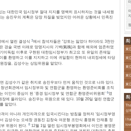
미
이
있는 대한민국 임시정부 절대 지지를 명백히 표시하자는 것을 내세웠
려는 송진우의 계획은 당장 차질을 빚었지만 어려운 상황에서 민족진
동
최
3
강당에서 열린 결성식
에서 참석자들은 “강토는 잃었다 하더라도 3천만
상은 경술 국변 이래로 망명지사의 기백(氣魄)과 함께 해외에 엄존하였
東亞
 기미독립 이후로 구현된 대한임시정부가 최고요 또 유일의 존재일
서 이를 환영하고 이를 지지하고 이에 귀일함이 현하의 내외정세에 타당
東亞
원장을, 김성수는 상임위원을 맡았다.
東亞
東亞
면 김성수가 같은 취지로 송진우보다 먼저 움직인 것으로 나와 있다.
東亞
종로 청년회관에서 임시정부와 및 연합군을 환영하는 환영준비회를 조직
6
체는 이인이 중심이 된 ‘중경 임시정부 및 연합군 환영준비위원회’
였
최
장에 올라있다. 송진우는 위원으로 돼 있다. 10월 20일 열린 연합군
를 맡았다.
Tha
성하
자격이 아니라 개인자격으로 입국시킨다는 방침을 정하자 ‘임시정부영
I h
서 김성수는 오세창 권동진 김창숙 여운형 조만식 홍명희 안재홍 정
8
lov
접부 위원이 된다.
12월 1일 열린 임시정부봉영회에서 이인은 봉영문
 모두 입국한 뒤 연합국에 독립을 주장하기 위해 개최된 대한국민 총회