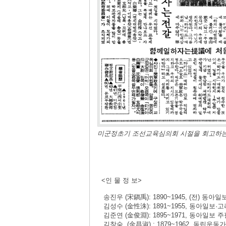
미군정초기 조선교육심의회 시절을 회고하는
<인 물 정 보>
송진우 (宋鎭禹): 1890~1945, (전) 동아일
김성수 (金性洙): 1891~1955, 동아일보
김준연 (金俊淵): 1895~1971, 동아일보 주필
김창숙 (金昌淑) : 1879~1962, 독립운동