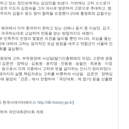
개하고 있는 정인보에게는 김상만을 보냈다. 이번에는 고하 스스로가
표적 지도자 김창숙을 그의 여사로 방문하여 고문으로 추대하고, 병
주의자 김철수 등도 찾아 협력을 요청했다.(이때 홍명희와 김철수는
 해외에서 아직 환국하지 못하고 있는 선배나 동지 중 이승만, 김구,
이 귀국하는대로 교섭하여 찬동을 얻는 방침까지도 세웠다.
 민족주의 진영의 몇몇은 의견을 달리할 뿐만 아니라, 의심을 품는
이에 대하여 고하는 점차적인 포섭 방침을 세우고 연합군이 서울에 진
회를 결심했다.
원장에 고하, 부위원장에 서상일(발기인총회때의 의장), 고문에 권동
김준연 · 장택상 · 김동원 · 윤치영 · 안동원 · 송필만 · 최윤동 · 이정
 강병순 등으로서 각계 각층에서 고하와 뜻을 같이하는 인사가 망라되었다.
까지의 실행 책임자로는 고하를 비롯하여 서상일 · 김준연 · 장택상
백상규(이때 몽양의「건준」에서 전향하여「국민대회」에 참가) 등을 선출했
회 한국사데이터베이스
http://db.history.go.kr
]
명하며 국민대회준비회 개최