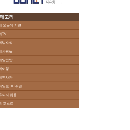
테고리
때 오늘의 지면
네TV
네밖소식
네사람들
네알림방
네여행
네역사관
아일보101주년
류되지 않음
요 포스트