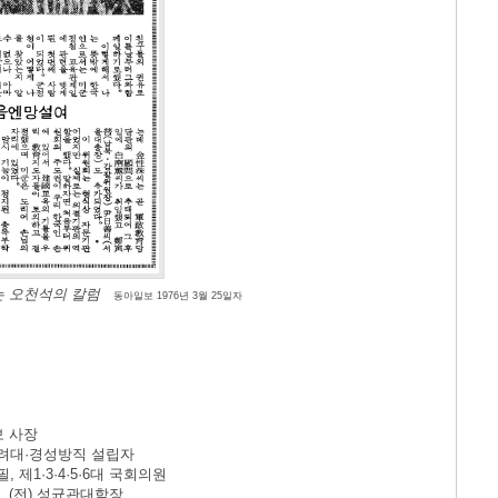
 오천석의 칼럼
동아일보 1976년 3월 25일자
보 사장
·고려대·경성방직 설립자
, 제1·3·4·5·6대 국회의원
가, (전) 성균관대학장