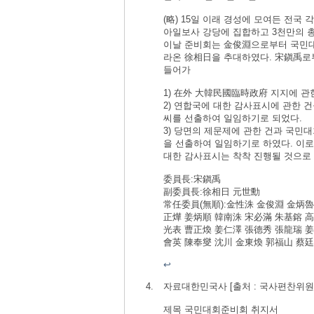
(略) 15일 이래 경성에 모여든 전국
아일보사 강당에 집합하고 3천만의 
이날 준비회는 金俊淵으로부터 국민대
라온 徐相日을 추대하였다. 宋鎭禹로
들어가
1) 在外 大韓民國臨時政府 지지에 
2) 연합국에 대한 감사표시에 관한 
씨를 선출하여 일임하기로 되었다.
3) 당면의 제문제에 관한 건과 국민
을 선출하여 일임하기로 하였다. 이
대한 감사표시는 착착 진행될 것으로
委員長:宋鎭禹
副委員長:徐相日 元世勳
常任委員(無順):金性洙 金俊淵 金炳魯
正燁 姜炳順 韓南洙 宋必滿 朱基鎔 高
光表 曹正煥 姜仁澤 張德秀 張龍瑞 姜
會英 陳奉燮 沈川 金東煥 郭福山 蔡廷
↩
자료대한민국사 [출처 : 국사편찬
제목 국민대회준비회 취지서