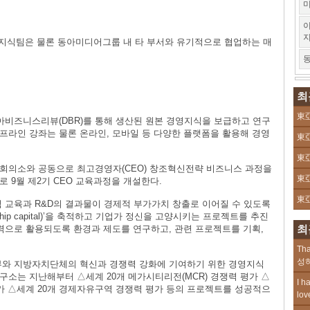
미
이
영지식팀은 물론 동아미디어그룹 내 타 부서와 유기적으로 협업하는 매
동
최
東亞
비즈니스리뷰(DBR)를 통해 생산된 원본 경영지식을 보급하고 연구
프라인 강좌는 물론 온라인, 모바일 등 다양한 플랫폼을 활용해 경영
東亞
東亞
의소와 공동으로 최고경영자(CEO) 창조혁신전략 비즈니스 과정을
東亞
 9월 제2기 CEO 교육과정을 개설한다.
東亞
교육과 R&D의 결과물이 경제적 부가가치 창출로 이어질 수 있도록
rship capital)’을 축적하고 기업가 정신을 고양시키는 프로젝트를 추진
력으로 활용되도록 환경과 제도를 연구하고, 관련 프로젝트를 기획,
최
Tha
성하
와 지방자치단체의 혁신과 경쟁력 강화에 기여하기 위한 경영지식
소는 지난해부터 △세계 20개 메가시티리전(MCR) 경쟁력 평가 △
I h
 평가 △세계 20개 경제자유구역 경쟁력 평가 등의 프로젝트를 성공적으
lov