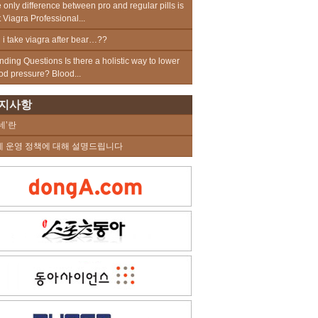
 only difference between pro and regular pills is
t Viagra Professional...
 i take viagra after bear…??
nding Questions Is there a holistic way to lower
od pressure? Blood...
지사항
네’란
네 운영 정책에 대해 설명드립니다