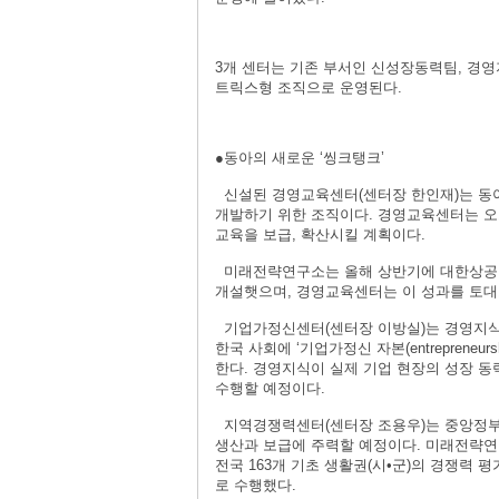
3개 센터는 기존 부서인 신성장동력팀, 경
트릭스형 조직으로 운영된다.
●동아의 새로운 ‘씽크탱크’
신설된 경영교육센터(센터장 한인재)는 동아
개발하기 위한 조직이다. 경영교육센터는 오
교육을 보급, 확산시킬 계획이다.
미래전략연구소는 올해 상반기에 대한상공회
개설햇으며, 경영교육센터는 이 성과를 토대로
기업가정신센터(센터장 이방실)는 경영지식 
한국 사회에 ‘기업가정신 자본(entrepreneu
한다. 경영지식이 실제 기업 현장의 성장 동
수행할 예정이다.
지역경쟁력센터(센터장 조용우)는 중앙정부
생산과 보급에 주력할 예정이다. 미래전략연구
전국 163개 기초 생활권(시•군)의 경쟁력
로 수행했다.