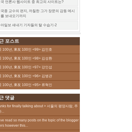
국 언론사 웹사이트 중 최고의 사이트는?
국종 교수의 편지, 까칠한 그가 장문의 감동 메시
지를 보내오기까지
아일보 새내기 기자들의 탈 수습기-2
근 포스트
 100년, 東友 100인 <99> 김인호
 100년, 東友 100인 <98> 김성환
 100년, 東友 100인 <97> 강인섭
 100년, 東友 100인 <96> 김병관
 100년, 東友 100인 <95> 류혁인
근 댓글
nks for finally talking about > 서울의 평양사람, 주
...
ave read so many posts on the topic of the blogger
ers however this...