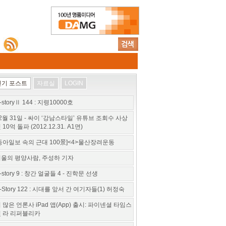
인기 포스트
자료실
LOGIN
-storyⅡ 144 : 지령10000호
2월 31일 - 싸이 ‘강남스타일’ 유튜브 조회수 사상
 10억 돌파 (2012.12.31. A1면)
동아일보 속의 근대 100景]<4>물산장려운동
울의 평양사람, 주성하 기자
-story 9 : 창간 얼굴들 4 - 진학문 선생
-Story 122 : 시대를 앞서 간 여기자들(1) 허정숙
 많은 언론사 iPad 앱(App) 출시: 파이넨셜 타임스
 라 리퍼블리카