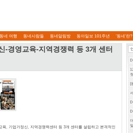
동네 여행
동네사람들
동네알림방
동아일보 101주년
'동네'란?
-경영교육-지역경쟁력 등 3개 센터
D
1
첫
[
서
D
D
더
및
육, 기업가정신, 지역경쟁력센터 등 3개 센터를 설립하고 본격적인