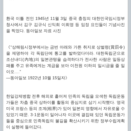
환국 이틀 전인 1945년 11월 3일 중국 충칭의 대한민국임시정부
청사에서 김구 김규식 신익희 이희영 등 임정 요인들이 기념사진
을 찍었다. 동아일보 자료 사진
《“상해림시정부에서는 금번 아래와 가튼 취지로 상벌령(賞罰令)
을 제뎡하야 각 독립단에 통고를 발하였다더라. 대한독립군으로
조선내디(內地)의 일본관텽을 습격하다가 전사한 사람은 일등상
패를 주고 유족에게는 계급을 보아 이천원 이하의 일시금을 줄 일
이오….”
―동아일보 1922년 10월 15일자》
한일강제병합 전후 해외로 흩어져 민족의 독립을 모색한 독립운동
가들은 차츰 중국 상하이를 활동의 중심지로 삼기 시작했다. 영국
미국 프랑스 등의 조계(租界)가 있어 일본의 영향에서 자유로울 수
있었기 때문. 3·1운동이 일어나자 이곳에 결집돼 있던 독립운동가
들을 중심으로 민족독립의 불길을 확산시키기 위한 정부수립계획
이 실행에 들어갔다.