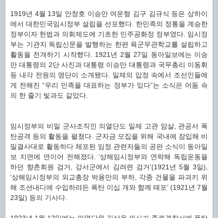
1919년 4월 13일 안창호 이승만 여운형 김구 김규식 등은 상하이
에서 대한민국임시정부 설립을 선포했다. 한민족의 정통을 계승한
정부이자 헌법과 의회제도에 기초한 민주공화정 정부였다. 임시정
부는 기관지 독립신문을 발행하는 한편 육군무관학교를 설립하고
활동을 전개하기 시작했다. 1921년 2월 27일 동아일보에는 이승
만 대통령의 2단 사진과 대통령 이승만 대통령과 국무총리 이동휘
등 내각 전원의 명단이 소개됐다. 일제의 압정 속에서 조선인들에
게 전해진 “우리 민족을 대표하는 정부가 있다”는 소식은 어둠 속
의 한 줄기 빛과도 같았다.
임시정부의 비밀 군사조직인 의열단도 일제 고관 암살, 관공서 폭
탄공격 등의 활동을 펼쳤다. 군자금 모집을 위해 국내에 잠입해 비
밀결사대로 활동하다 체포된 임정 관련자들의 공판 소식이 동아일
보 지면에 연이어 전해졌다. ‘상해임시정부와 연락해 독립운동을
하던 향촌회원 검거, 강서군에서 김려련 검거’(1921년 5월 3일),
‘상해임시정부의 외교총장 박용만의 부하, 각종 건물을 파괴키 위
해 조션내디에 수입하랴든 폭탄 이십 개와 함께 톄포’ (1921년 7월
23일) 등의 기사다.