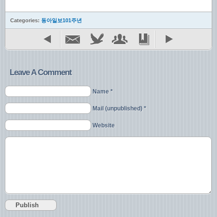
Categories:
동아일보101주년
Leave A Comment
Name *
Mail (unpublished) *
Website