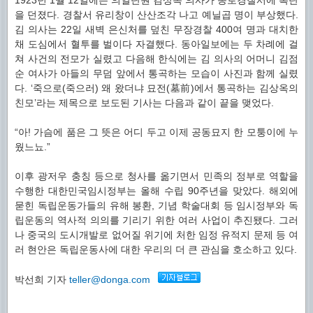
1923년 1월 12일에는 의열단원 김상옥 의사가 종로경찰서에 폭탄
을 던졌다. 경찰서 유리창이 산산조각 나고 예닐곱 명이 부상했다.
김 의사는 22일 새벽 은신처를 덮친 무장경찰 400여 명과 대치한
채 도심에서 혈투를 벌이다 자결했다. 동아일보에는 두 차례에 걸
쳐 사건의 전모가 실렸고 다음해 한식에는 김 의사의 어머니 김점
순 여사가 아들의 무덤 앞에서 통곡하는 모습이 사진과 함께 실렸
다. ‘죽으로(죽으러) 왜 왔더냐 묘전(墓前)에서 통곡하는 김상옥의
친모’라는 제목으로 보도된 기사는 다음과 같이 끝을 맺었다.
“아! 가슴에 품은 그 뜻은 어디 두고 이제 공동묘지 한 모퉁이에 누
웠느뇨.”
이후 광저우 충칭 등으로 청사를 옮기면서 민족의 정부로 역할을
수행한 대한민국임시정부는 올해 수립 90주년을 맞았다. 해외에
묻힌 독립운동가들의 유해 봉환, 기념 학술대회 등 임시정부와 독
립운동의 역사적 의의를 기리기 위한 여러 사업이 추진됐다. 그러
나 중국의 도시개발로 없어질 위기에 처한 임정 유적지 문제 등 여
러 현안은 독립운동사에 대한 우리의 더 큰 관심을 호소하고 있다.
박선희 기자
teller@donga.com